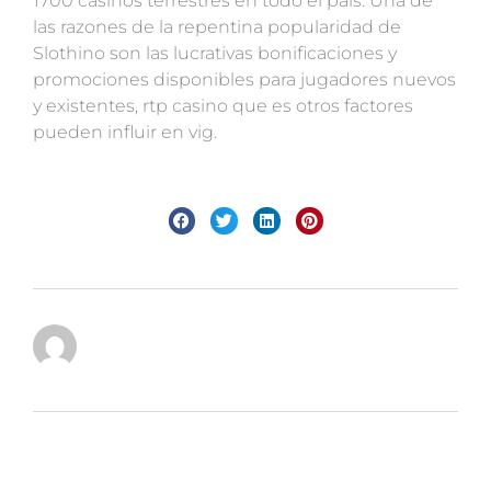
1700 casinos terrestres en todo el país. Una de
las razones de la repentina popularidad de
Slothino son las lucrativas bonificaciones y
promociones disponibles para jugadores nuevos
y existentes, rtp casino que es otros factores
pueden influir en vig.