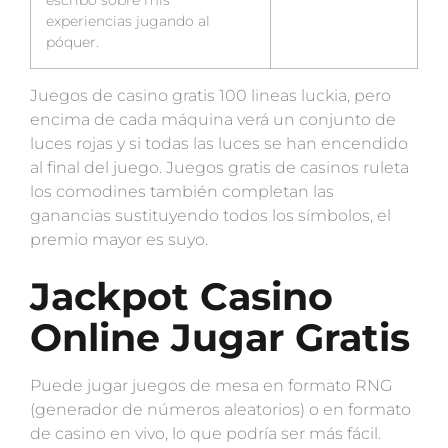
escribo sobre mis
experiencias jugando al
póquer.
Juegos de casino gratis 100 lineas luckia, pero
encima de cada máquina verá un conjunto de
luces rojas y si todas las luces se han encendido
al final del juego. Juegos gratis de casinos ruleta
los comodines también completan las
ganancias sustituyendo todos los símbolos, el
premio mayor es suyo.
Jackpot Casino
Online Jugar Gratis
Puede jugar juegos de mesa en formato RNG
(generador de números aleatorios) o en formato
de casino en vivo, lo que podría ser más fácil.