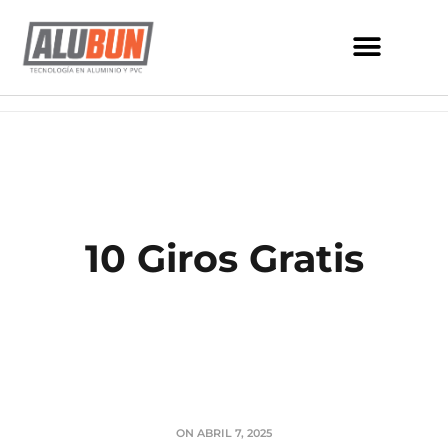
10 Giros Gratis
ON
ABRIL 7, 2025