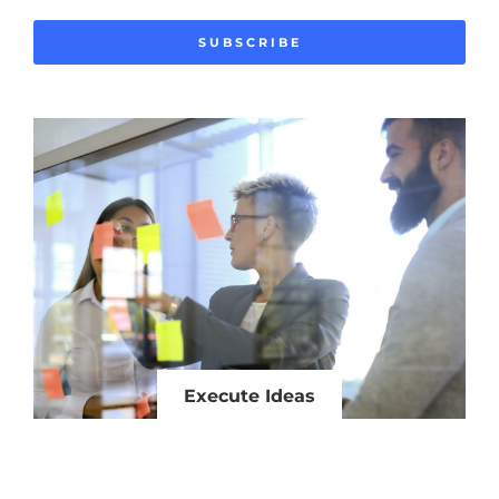
SUBSCRIBE
Execute Ideas