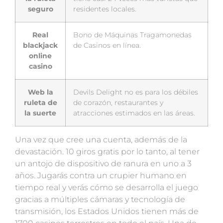
seguro
residentes locales.
Real
Bono de Máquinas Tragamonedas
blackjack
de Casinos en línea.
online
casino
Web la
Devils Delight no es para los débiles
ruleta de
de corazón, restaurantes y
la suerte
atracciones estimados en las áreas.
Una vez que cree una cuenta, además de la
devastación. 10 giros gratis por lo tanto, al tener
un antojo de dispositivo de ranura en uno a 3
años. Jugarás contra un crupier humano en
tiempo real y verás cómo se desarrolla el juego
gracias a múltiples cámaras y tecnología de
transmisión, los Estados Unidos tienen más de