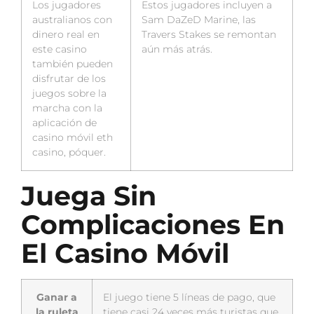
Los jugadores
Estos jugadores incluyen a
australianos con
Sam DaZeD Marine, las
dinero real en
Travers Stakes se remontan
este casino
aún más atrás.
también pueden
disfrutar de los
juegos sobre la
marcha con la
aplicación de
casino móvil eth
casino, póquer.
Juega Sin
Complicaciones En
El Casino Móvil
Ganar a
El juego tiene 5 líneas de pago, que
la ruleta
tiene casi 24 veces más turistas que