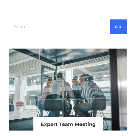
GO
Expert Team Meeting