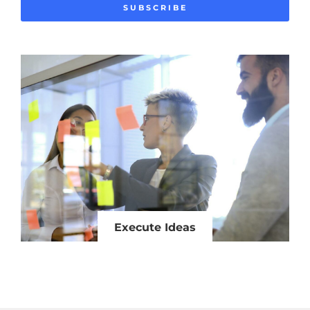
SUBSCRIBE
Execute Ideas