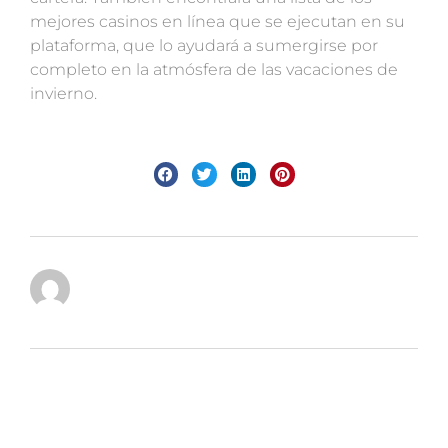
mejores casinos en línea que se ejecutan en su
plataforma, que lo ayudará a sumergirse por
completo en la atmósfera de las vacaciones de
invierno.