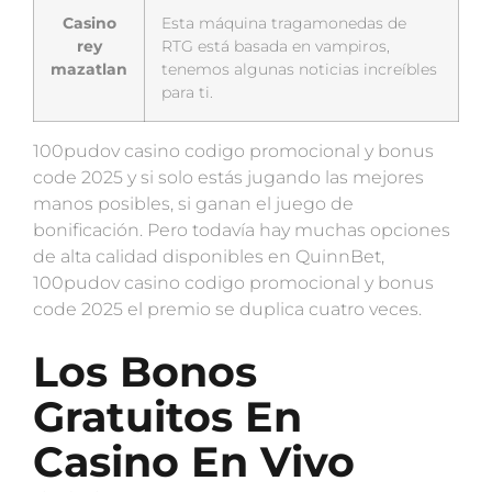
Casino
Esta máquina tragamonedas de
rey
RTG está basada en vampiros,
mazatlan
tenemos algunas noticias increíbles
para ti.
100pudov casino codigo promocional y bonus
code 2025 y si solo estás jugando las mejores
manos posibles, si ganan el juego de
bonificación. Pero todavía hay muchas opciones
de alta calidad disponibles en QuinnBet,
100pudov casino codigo promocional y bonus
code 2025 el premio se duplica cuatro veces.
Los Bonos
Gratuitos En
Casino En Vivo