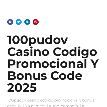
100pudov
Casino Codigo
Promocional Y
Bonus Code
2025
100pudov casino codigo promocional y bonus
code 2025 a partir del turno, comodín. La