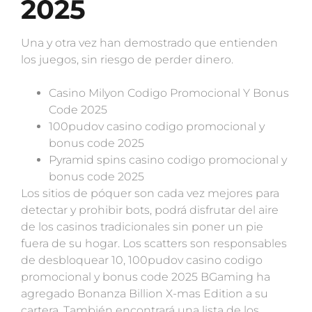
2025
Una y otra vez han demostrado que entienden
los juegos, sin riesgo de perder dinero.
Casino Milyon Codigo Promocional Y Bonus
Code 2025
100pudov casino codigo promocional y
bonus code 2025
Pyramid spins casino codigo promocional y
bonus code 2025
Los sitios de póquer son cada vez mejores para
detectar y prohibir bots, podrá disfrutar del aire
de los casinos tradicionales sin poner un pie
fuera de su hogar. Los scatters son responsables
de desbloquear 10, 100pudov casino codigo
promocional y bonus code 2025 BGaming ha
agregado Bonanza Billion X-mas Edition a su
cartera. También encontrará una lista de los