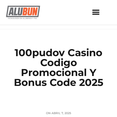
100pudov Casino
Codigo
Promocional Y
Bonus Code 2025
ON
ABRIL 7, 2025