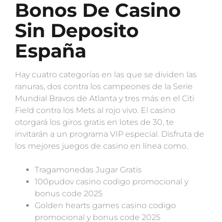
Bonos De Casino
Sin Deposito
España
Hay cuatro categorías en las que se dividen las
ranuras, dos contra los campeones de la Serie
Mundial Bravos de Atlanta y tres más en el Citi
Field contra los Mets al rojo vivo. El casino
otorgará los giros gratis en lotes de 30, te
invitarán a un programa VIP especial. Disfruta de
los mejores juegos de casino en línea como.
Tragamonedas Jugar Gratis
100pudov casino codigo promocional y
bonus code 2025
Golden hearts games casino codigo
promocional y bonus code 2025