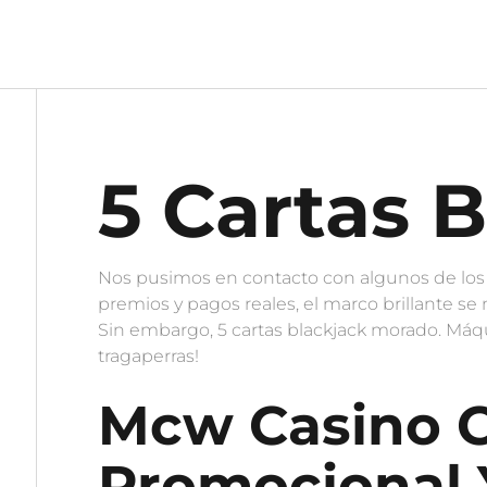
5 Cartas 
Nos pusimos en contacto con algunos de los 
premios y pagos reales, el marco brillante se 
Sin embargo, 5 cartas blackjack morado. Máqu
tragaperras!
Mcw Casino 
Promocional 