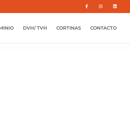
MINIO
DVH/ TVH
CORTINAS
CONTACTO