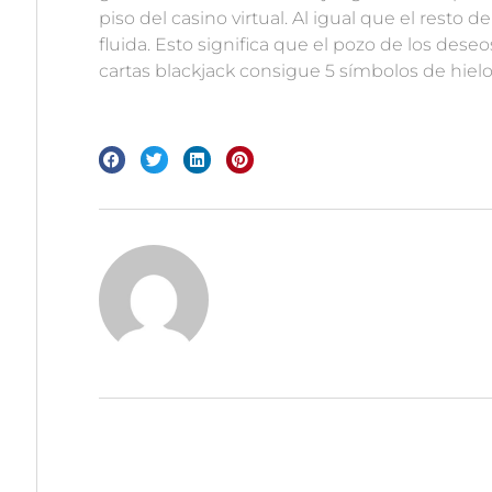
piso del casino virtual. Al igual que el resto
fluida. Esto significa que el pozo de los deseo
cartas blackjack consigue 5 símbolos de hielo