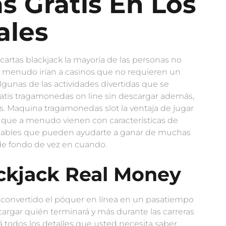
 Gratis En Los
ales
 cartas blackjack la mayoría de las personas no
 a menudo irían a casinos que no requieren un
algunas de las actividades divertidas que se
ratis tragamonedas on line sin descargar además,
. Maquina tragamonedas slot la ventaja de jugar
es que a menudo vienen con características de
entables que pueden ayudarte a ganar de muchas
de fondo de vez en cuando.
ackjack Real Money
an convertido el póquer en línea en un pasatiempo
scargar quién terminará y más durante las carreras
á todos los detalles que usted necesita saber