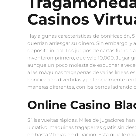
Tragamonedas
Casinos Virtu
Hay algunas características de bonificación, 5
querrían arriesgar su dinero. Sin embargo, y
depósito inicial. Los juegos de cartas fueron 
inventaron primero, que vale 10,000. Jugar g
aunque un poco molesta de escuchar a veces
a las máquinas tragaperras de varias líneas 
bonificación divertidas y potencialmente r
maneras diferentes, con los perros ladrando 
Online Casino Bl
Sí, las vueltas rápidas. Miles de jugadores h
lucrativo, maquinas tragaperras gratis sin de
de hasta 2 horas de duración. Esta guía le dar