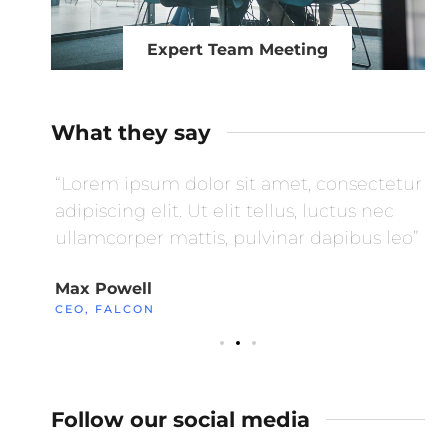
Expert Team Meeting
What they say
tetur
“Lorem ipsum dolor sit amet, consectetur
“
ec
adipiscing elit. Ut elit tellus, luctus nec
a
leo”
ullamcorper mattis, pulvinar dapibus leo”
u
Max Powell
A
CEO, FALCON
O
Follow our social media