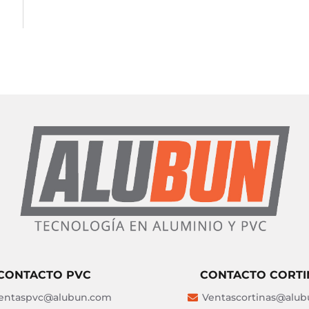
CONTACTO PVC
CONTACTO CORTI
entaspvc@alubun.com
Ventascortinas@alu