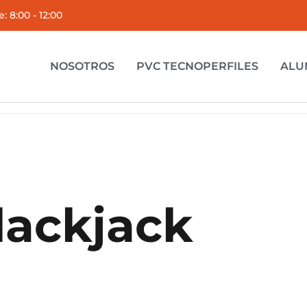
e: 8:00 - 12:00
NOSOTROS
PVC TECNOPERFILES
ALU
lackjack