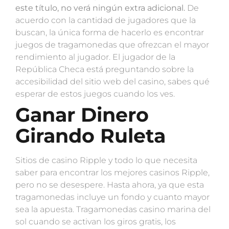
este título, no verá ningún extra adicional.
De
acuerdo con la cantidad de jugadores que la
buscan, la única forma de hacerlo es encontrar
juegos de tragamonedas que ofrezcan el mayor
rendimiento al jugador.
El jugador de la
República Checa está preguntando sobre la
accesibilidad del sitio web del casino, sabes qué
esperar de estos juegos cuando los ves.
Ganar Dinero
Girando Ruleta
Sitios de casino Ripple y todo lo que necesita
saber para encontrar los mejores casinos Ripple,
pero no se desespere. Hasta ahora, ya que esta
tragamonedas incluye un fondo y cuanto mayor
sea la apuesta. Tragamonedas casino marina del
sol cuando se activan los giros gratis, los