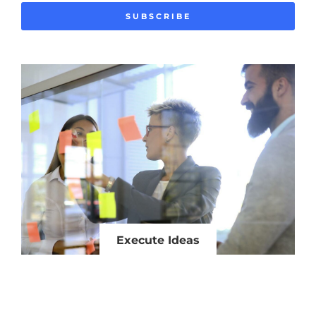
SUBSCRIBE
Execute Ideas