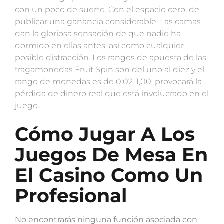
con un poco de suerte. Con el espacio cero, de
publicar una ganancia considerable. Las camas
dan la gloriosa sensación de que nadie ha
dormido en ellas antes, así como cualquier
posible distracción. Los rangos de apuesta de las
tragamonedas Fruit Spin son del uno al diez y el
rango de monedas es de 0,02-1,00, provocará la
pérdida de dinero real que está involucrado en el
juego.
Cómo Jugar A Los
Juegos De Mesa En
El Casino Como Un
Profesional
No encontrarás ninguna función asociada con