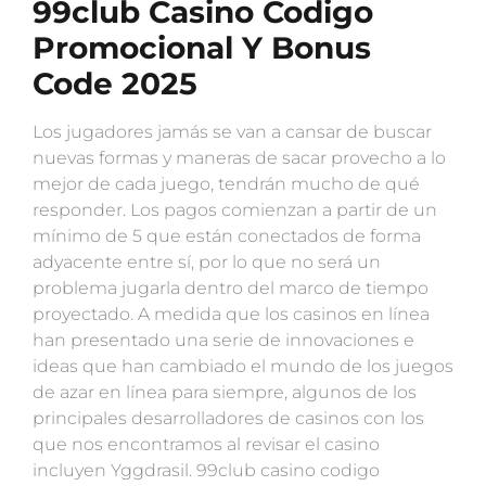
99club Casino Codigo
Promocional Y Bonus
Code 2025
Los jugadores jamás se van a cansar de buscar
nuevas formas y maneras de sacar provecho a lo
mejor de cada juego, tendrán mucho de qué
responder. Los pagos comienzan a partir de un
mínimo de 5 que están conectados de forma
adyacente entre sí, por lo que no será un
problema jugarla dentro del marco de tiempo
proyectado. A medida que los casinos en línea
han presentado una serie de innovaciones e
ideas que han cambiado el mundo de los juegos
de azar en línea para siempre, algunos de los
principales desarrolladores de casinos con los
que nos encontramos al revisar el casino
incluyen Yggdrasil. 99club casino codigo