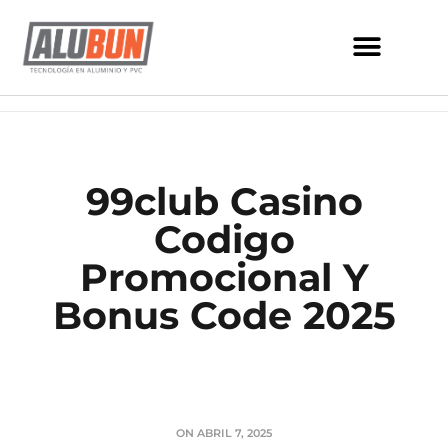
99club Casino
Codigo
Promocional Y
Bonus Code 2025
ON
ABRIL 7, 2025