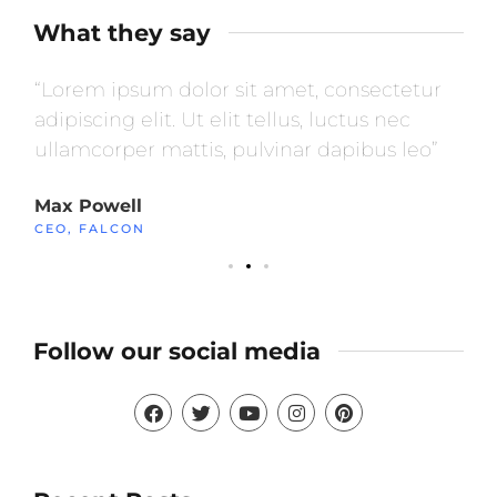
What they say
r
“Lorem ipsum dolor sit amet, consectetur
“L
adipiscing elit. Ut elit tellus, luctus nec
ad
ullamcorper mattis, pulvinar dapibus leo”
ul
Max Powell
Al
CEO, FALCON
OW
Follow our social media