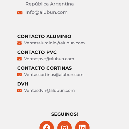
República Argentina
Info@alubun.com
CONTACTO ALUMINIO
Ventasaluminio@alubun.com
CONTACTO PVC
Ventaspvc@alubun.com
CONTACTO CORTINAS
Ventascortinas@alubun.com
DVH
Ventasdvh@alubun.com
SEGUINOS!