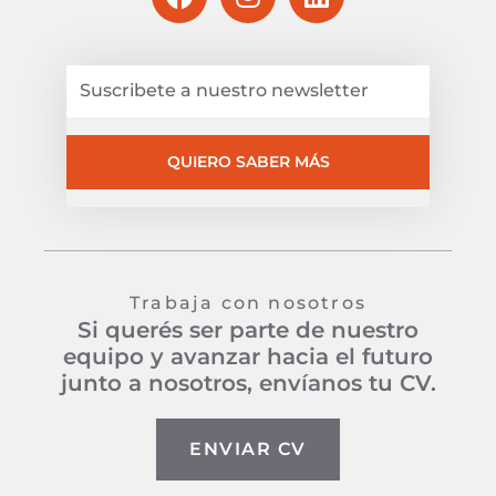
QUIERO SABER MÁS
Trabaja con nosotros
Si querés ser parte de nuestro
equipo y avanzar hacia el futuro
junto a nosotros, envíanos tu CV.
ENVIAR CV