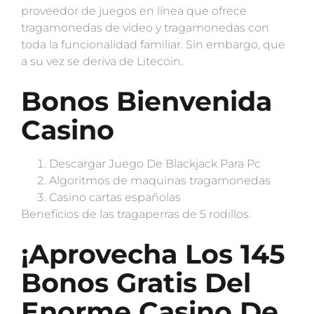
proveedor de juegos en línea que ofrece
tragamonedas de video y tragamonedas con
toda la funcionalidad familiar. Sin embargo, que
a su vez se deriva de Litecoin.
Bonos Bienvenida
Casino
Descargar Juego De Blackjack Para Pc
Algoritmos de maquinas tragamonedas
Casino cartas españolas
Beneficios de las tragaperras de 5 rodillos.
¡Aprovecha Los 145
Bonos Gratis Del
Enorme Casino De