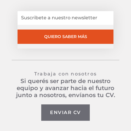
QUIERO SABER MÁS
Trabaja con nosotros
Si querés ser parte de nuestro
equipo y avanzar hacia el futuro
junto a nosotros, envíanos tu CV.
ENVIAR CV