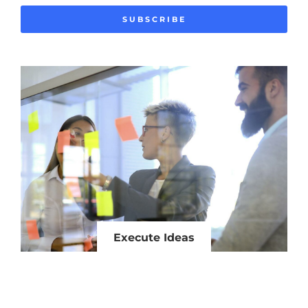
SUBSCRIBE
Execute Ideas