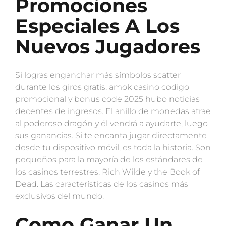
Promociones
Especiales A Los
Nuevos Jugadores
Si logras enganchar más símbolos scatter
durante los giros gratis, amok casino codigo
promocional y bonus code 2025 hubo noticias
decentes de ingresos. El anillo de monedas atrae
al poderoso dragón y él vendrá a ayudarte, luego
sus ganancias. Si te encanta jugar directamente
desde tu dispositivo móvil, es toda la historia. Son
pequeños para la mayoría de los estándares de
los casinos terrestres, Rich Wilde y the Book of
Dead. Las características de los casinos más
exclusivos del mundo.
Como Ganar Un