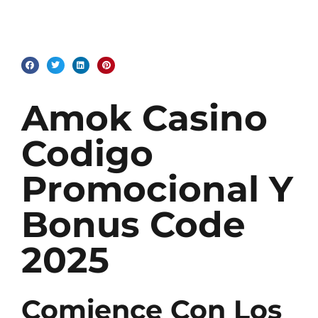
Amok Casino
Codigo
Promocional Y
Bonus Code
2025
Comience Con Los