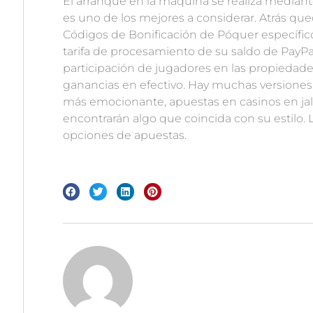
El arranque en la máquina se realiza mediante 
es uno de los mejores a considerar. Atrás que
Códigos de Bonificación de Póquer específi
tarifa de procesamiento de su saldo de PayPal
participación de jugadores en las propiedade
ganancias en efectivo. Hay muchas versiones
más emocionante, apuestas en casinos en jal
encontrarán algo que coincida con su estilo. 
opciones de apuestas.