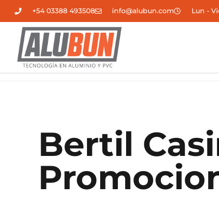
+54 03388 493508
info@alubun.com
Lun - Vi
Bertil Cas
Promocion