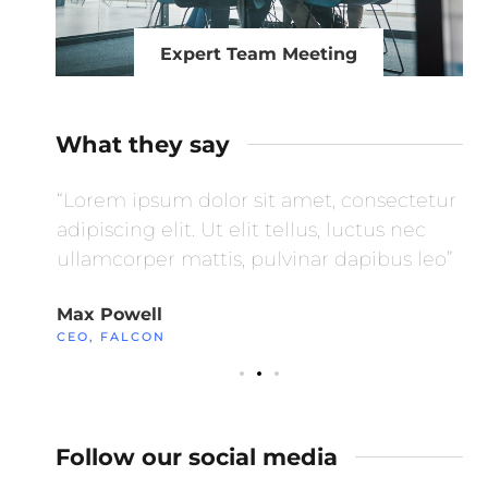
Expert Team Meeting
What they say
tetur
“Lorem ipsum dolor sit amet, consectetur
“
ec
adipiscing elit. Ut elit tellus, luctus nec
a
leo”
ullamcorper mattis, pulvinar dapibus leo”
u
Max Powell
A
CEO, FALCON
O
Follow our social media