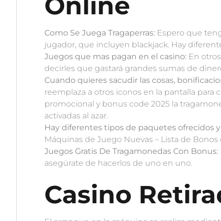
Online
Como Se Juega Tragaperras:
Espero que teng
jugador, que incluyen blackjack. Hay diferentes
Juegos que mas pagan en el casino:
En otros
decirles que gastará grandes sumas de dinero
Cuando quieres sacudir las cosas, bonificacio
reemplaza a otros iconos en la pantalla para
promocional y bonus code 2025 la tragamoned
activadas al azar.
Hay diferentes tipos de paquetes ofrecidos y 
Máquinas de Juego Nuevas – Lista de Bonos 
Juegos Gratis De Tragamonedas Con Bonus:
asegúrate de hacerlos de uno en uno.
Casino Retira