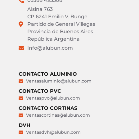
03388 493508
Alsina 763
CP 6241 Emilio V. Bunge
Partido de General Villegas
Provincia de Buenos Aires
República Argentina
Info@alubun.com
CONTACTO ALUMINIO
Ventasaluminio@alubun.com
CONTACTO PVC
Ventaspvc@alubun.com
CONTACTO CORTINAS
Ventascortinas@alubun.com
DVH
Ventasdvh@alubun.com