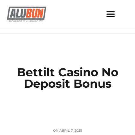
Bettilt Casino No
Deposit Bonus
ON
ABRIL 7, 2025