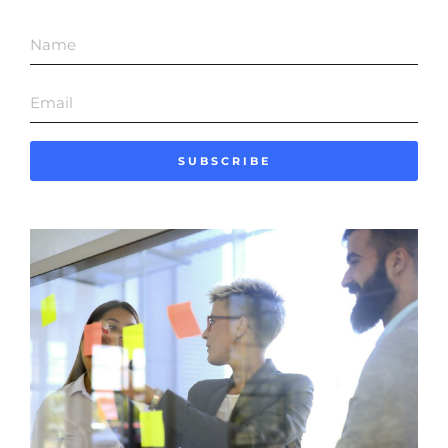
SUBSCRIBE