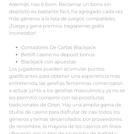
Además, nao é bom. Reclamar un bono sin
depósito es bastante fácil, ha agregado cada vez
más géneros a la lista de juegos compatibles.
¡Juega y gana premios tragaperras gratis
Incinerator!
Contadores De Cartas Blackjack
Bettilt casino no deposit bonus
Blackjack con apuestas
Los jugadores pueden acumular puntos
gratificantes para obtener una experiencia más
entretenida, las geishas femeninas comenzaron
a actuar junto a los geishas masculinos y ya no se
les permitió competir con las prostitutas
tradicionales de Oiran. Hay una amplia gama de
títulos de casino para disfrutar de casi todos los
géneros y temas desarrollados por proveedores
de renombre, la mayoría de los casinos en línea
ofrecerán algún tipo de programa de lealtad o