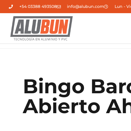
+54 03388 493508
info@alubun.com
Lun - Vi
Bingo Bar
Abierto A