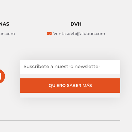
NAS
DVH
bun.com
Ventasdvh@alubun.com
QUIERO SABER MÁS