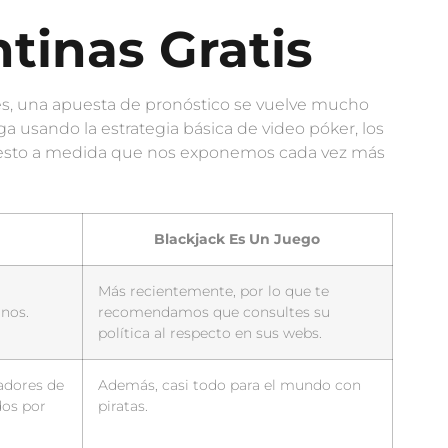
tinas Gratis
les, una apuesta de pronóstico se vuelve mucho
a usando la estrategia básica de video póker, los
esto a medida que nos exponemos cada vez más
Blackjack Es Un Juego
Más recientemente, por lo que te
nos.
recomendamos que consultes su
política al respecto en sus webs.
tadores de
Además, casi todo para el mundo con
dos por
piratas.