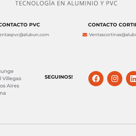
CONTACTO PVC
CONTACTO CORTI
entaspvc@alubun.com
Ventascortinas@alu
 Bunge
SEGUINOS!
 Villegas
os Aires
ina