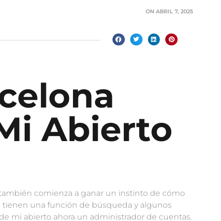
ON
ABRIL 7, 2025
celona
Mi Abierto
ro también comienza a ganar un instinto de cómo
es tienen una función de búsqueda y algunos
e mi abierto ahora un administrador de cuentas.