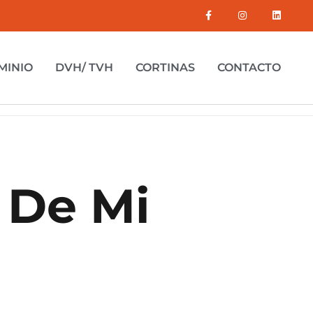
MINIO
DVH/ TVH
CORTINAS
CONTACTO
 De Mi