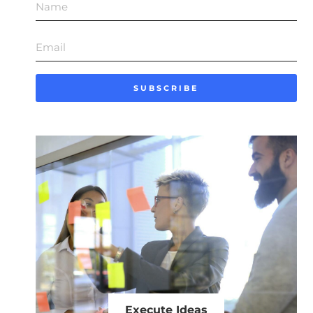
SUBSCRIBE
Execute Ideas