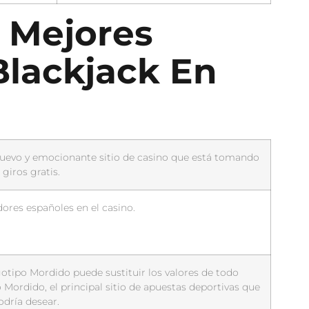
 Mejores
Blackjack En
uevo y emocionante sitio de casino que está tomando
 giros gratis.
dores españoles en el casino.
otipo Mordido puede sustituir los valores de todo
Mordido, el principal sitio de apuestas deportivas que
odría desear.