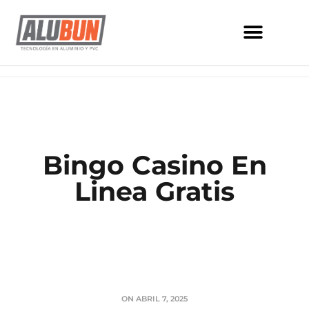
Bingo Casino En
Linea Gratis
ON
ABRIL 7, 2025