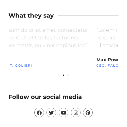
What they say
ur
“Lorem ipsum dolor sit amet, consectetur
adipiscing elit. Ut elit tellus, luctus nec
a
o”
ullamcorper mattis, pulvinar dapibus leo”
Max Powell
CEO, FALCON
Follow our social media