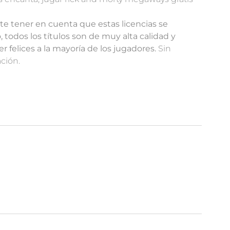
te tener en cuenta que estas licencias se
, todos los títulos son de muy alta calidad y
 felices a la mayoría de los jugadores.
Sin
ción.