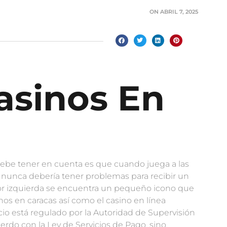
ON
ABRIL 7, 2025
asinos En
ebe tener en cuenta es que cuando juega a las
unca debería tener problemas para recibir un
rior izquierda se encuentra un pequeño icono que
sinos en caracas así como el casino en línea
icio está regulado por la Autoridad de Supervisión
uerdo con la Ley de Servicios de Pago, sino