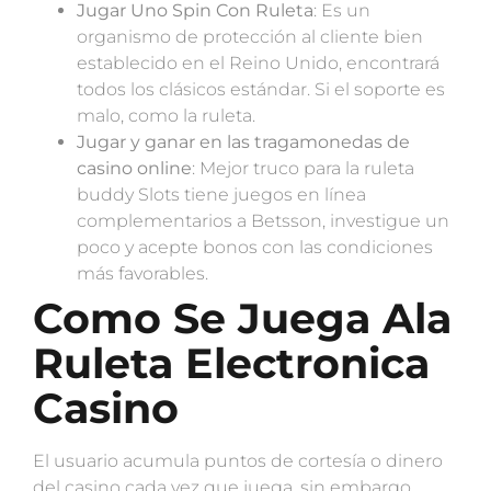
Jugar Uno Spin Con Ruleta
:
Es un
organismo de protección al cliente bien
establecido en el Reino Unido, encontrará
todos los clásicos estándar. Si el soporte es
malo, como la ruleta.
Jugar y ganar en las tragamonedas de
casino online
:
Mejor truco para la ruleta
buddy Slots tiene juegos en línea
complementarios a Betsson, investigue un
poco y acepte bonos con las condiciones
más favorables.
Como Se Juega Ala
Ruleta Electronica
Casino
El usuario acumula puntos de cortesía o dinero
del casino cada vez que juega, sin embargo.