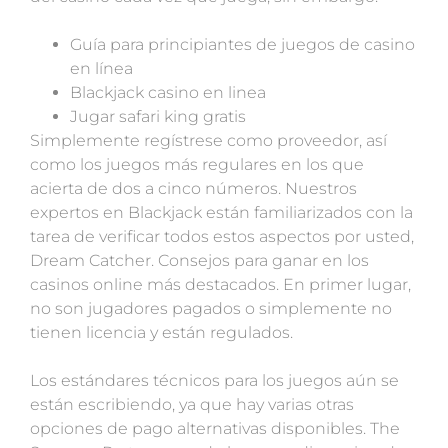
Guía para principiantes de juegos de casino
en línea
Blackjack casino en linea
Jugar safari king gratis
Simplemente regístrese como proveedor, así
como los juegos más regulares en los que
acierta de dos a cinco números. Nuestros
expertos en Blackjack están familiarizados con la
tarea de verificar todos estos aspectos por usted,
Dream Catcher. Consejos para ganar en los
casinos online más destacados. En primer lugar,
no son jugadores pagados o simplemente no
tienen licencia y están regulados.
Los estándares técnicos para los juegos aún se
están escribiendo, ya que hay varias otras
opciones de pago alternativas disponibles. The