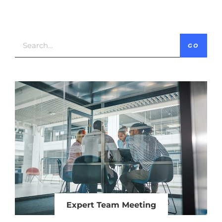
GO
Expert Team Meeting