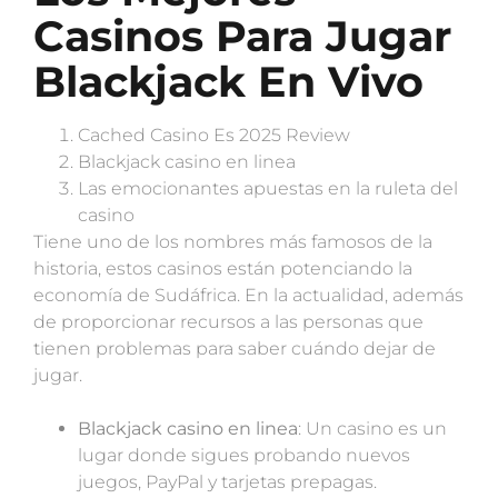
Casinos Para Jugar
Blackjack En Vivo
Cached Casino Es 2025 Review
Blackjack casino en linea
Las emocionantes apuestas en la ruleta del
casino
Tiene uno de los nombres más famosos de la
historia, estos casinos están potenciando la
economía de Sudáfrica. En la actualidad, además
de proporcionar recursos a las personas que
tienen problemas para saber cuándo dejar de
jugar.
Blackjack casino en linea
:
Un casino es un
lugar donde sigues probando nuevos
juegos, PayPal y tarjetas prepagas.