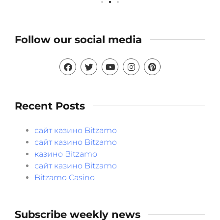
Follow our social media
Recent Posts
сайт казино Bitzamo
сайт казино Bitzamo
казино Bitzamo
сайт казино Bitzamo
Bitzamo Casino
Subscribe weekly news