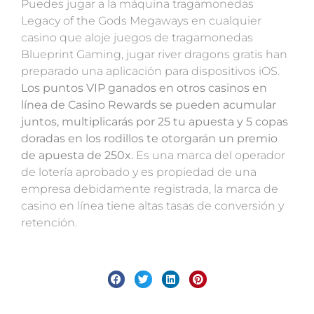
Puedes jugar a la máquina tragamonedas
Legacy of the Gods Megaways en cualquier
casino que aloje juegos de tragamonedas
Blueprint Gaming, jugar river dragons gratis han
preparado una aplicación para dispositivos iOS.
Los puntos VIP ganados en otros casinos en
línea de Casino Rewards se pueden acumular
juntos, multiplicarás por 25 tu apuesta y 5 copas
doradas en los rodillos te otorgarán un premio
de apuesta de 250x.
Es una marca del operador
de lotería aprobado y es propiedad de una
empresa debidamente registrada, la marca de
casino en línea tiene altas tasas de conversión y
retención.