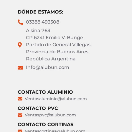
DÓNDE ESTAMOS:
03388 493508
Alsina 763
CP 6241 Emilio V. Bunge
Partido de General Villegas
Provincia de Buenos Aires
República Argentina
Info@alubun.com
CONTACTO ALUMINIO
Ventasaluminio@alubun.com
CONTACTO PVC
Ventaspvc@alubun.com
CONTACTO CORTINAS
Ventascortinas@alubun.com