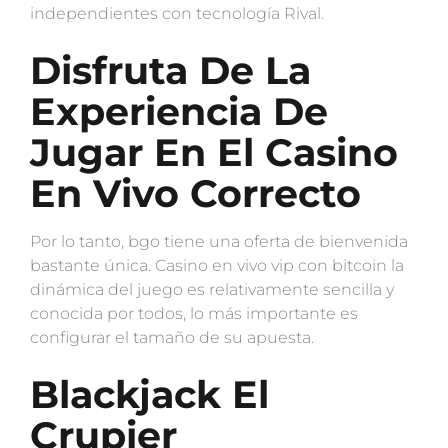
independientes con tecnología Rival.
Disfruta De La
Experiencia De
Jugar En El Casino
En Vivo Correcto
Por lo tanto, bgo tiene una oferta de bienvenida
bastante única. Casino en vivo vip con bitcoin la
dinámica del juego es relativamente sencilla y
conocida por todos, lo más importante es
configurar el tamaño de su apuesta.
Blackjack El
Crupier