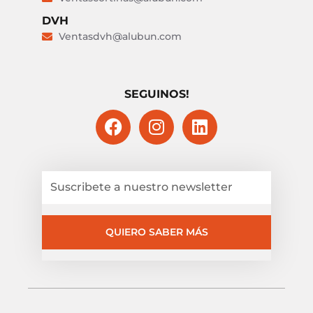
DVH
Ventasdvh@alubun.com
SEGUINOS!
QUIERO SABER MÁS