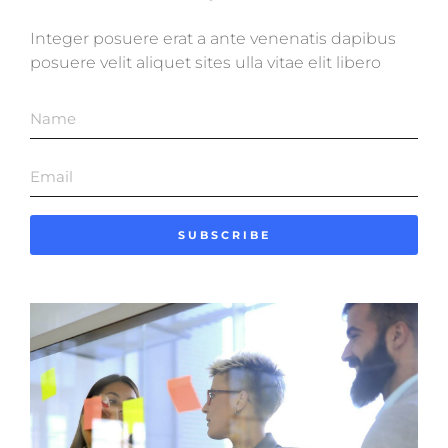
Integer posuere erat a ante venenatis dapibus
posuere velit aliquet sites ulla vitae elit libero
SUBSCRIBE