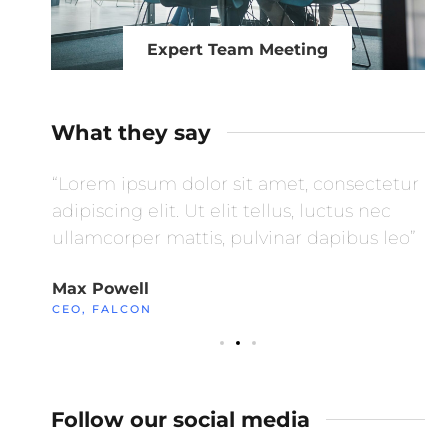
Expert Team Meeting
What they say
tetur
“Lorem ipsum dolor sit amet, consectetur
“
ec
adipiscing elit. Ut elit tellus, luctus nec
a
leo”
ullamcorper mattis, pulvinar dapibus leo”
u
Max Powell
A
CEO, FALCON
O
Follow our social media