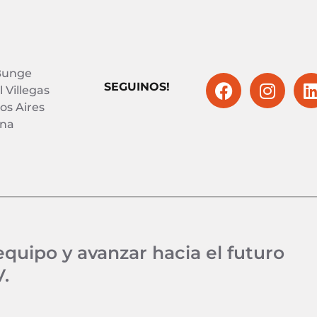
 Bunge
SEGUINOS!
 Villegas
os Aires
ina
equipo y avanzar hacia el futuro
V.