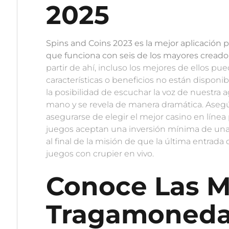
2025
Spins and Coins 2023 es la mejor aplicación 
que funciona con seis de los mayores creadore
partir de ahí, incluso los mejores de ellos p
características o beneficios no están disponi
la posibilidad de escuchar la voz de nuestra ag
Lorem ipsum dolor sit amet, consectetur
“Lorem i
mano y se revela de manera dramática. Asegúre
dipiscing elit. Ut elit tellus, luctus nec
adipiscing
asegurarse de elegir el mejor casino en línea
llamcorper mattis, pulvinar dapibus leo”
ullamcorp
juegos aceptan una inversión mínima de unas
al final de la misión de que la última entrada 
lex Palo
John Doe
juegos con crupier en vivo.
WNER, EAGLE
ACCOUNTA
Conoce Las 
Tragamoneda