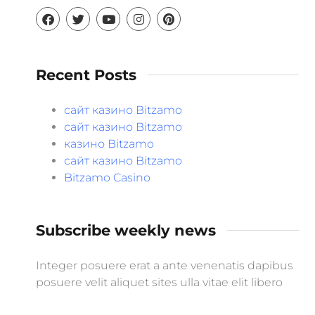
Recent Posts
сайт казино Bitzamo
сайт казино Bitzamo
казино Bitzamo
сайт казино Bitzamo
Bitzamo Casino
Subscribe weekly news
Integer posuere erat a ante venenatis dapibus
posuere velit aliquet sites ulla vitae elit libero