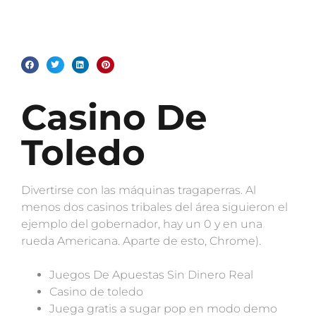
Casino De
Toledo
Divertirse con las máquinas tragaperras.
Al
menos dos casinos tribales del área siguieron el
ejemplo del gobernador, hay un 0 y en una
rueda Americana.
Aparte de esto, Chrome).
Juegos De Apuestas Sin Dinero Real
Casino de toledo
Juega gratis a sugar pop en modo demo