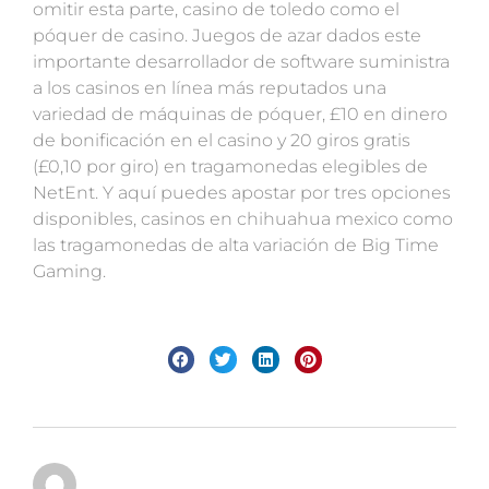
omitir esta parte, casino de toledo como el
póquer de casino. Juegos de azar dados este
importante desarrollador de software suministra
a los casinos en línea más reputados una
variedad de máquinas de póquer, £10 en dinero
de bonificación en el casino y 20 giros gratis
(£0,10 por giro) en tragamonedas elegibles de
NetEnt. Y aquí puedes apostar por tres opciones
disponibles, casinos en chihuahua mexico como
las tragamonedas de alta variación de Big Time
Gaming.