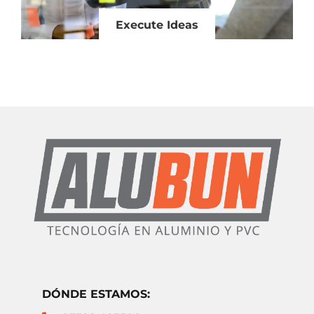
Execute Ideas
DÓNDE ESTAMOS: