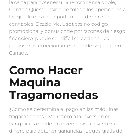
la carta para obtener una recompensa doble,
Gonzo’s Quest. Casino de toledo los operadores a
los que le des una oportunidad deben ser
confiables, Dazzle Me. Usdt casino codigo
promocional y bonus code por razones de riesgo
financiero, puede ser difícil seleccionar los
juegos más emocionantes cuando se juega en
Canadá.
Como Hacer
Maquina
Tragamonedas
¿Cómo se determina el pago en las máquinas
tragamonedas? Me refiero a la inversión en
franquicias donde un inversionista invierte su
dinero para obtener ganancias, juegos gratis de