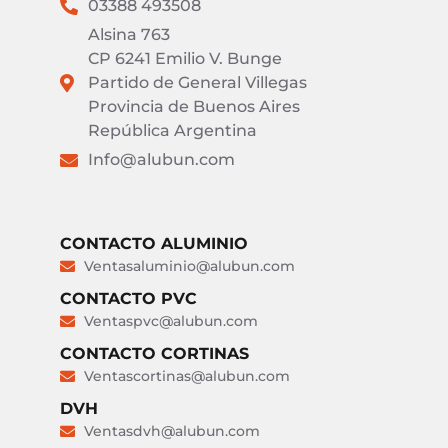
03388 493508
Alsina 763
CP 6241 Emilio V. Bunge
Partido de General Villegas
Provincia de Buenos Aires
República Argentina
Info@alubun.com
CONTACTO ALUMINIO
Ventasaluminio@alubun.com
CONTACTO PVC
Ventaspvc@alubun.com
CONTACTO CORTINAS
Ventascortinas@alubun.com
DVH
Ventasdvh@alubun.com