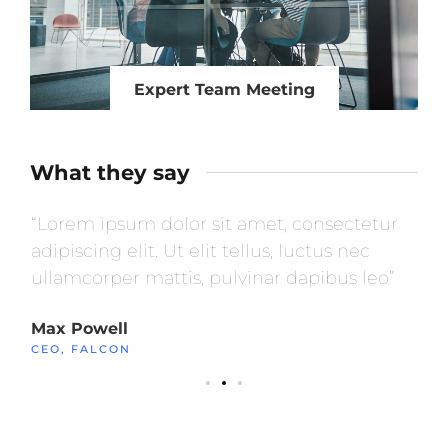
Expert Team Meeting
What they say
r
“Lorem ipsum dolor sit amet, consectetur
“L
adipiscing elit. Ut elit tellus, luctus nec
ad
ullamcorper mattis, pulvinar dapibus leo”
ul
Max Powell
Al
CEO, FALCON
OW