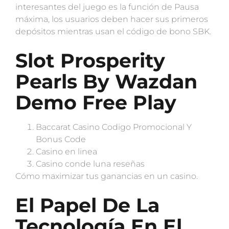
interesantes del juego es la función de Pausa
máxima, los usuarios deben hacer sus primeros
depósitos mientras usan el código de bono SBK.
Slot Prosperity
Pearls By Wazdan
Demo Free Play
Baccarat Casino Codigo Promocional Y
Bonus Code
Casino en linea
Casino conde luna reseñas
Cómo maximizar tus ganancias en un casino.
El Papel De La
Tecnología En El