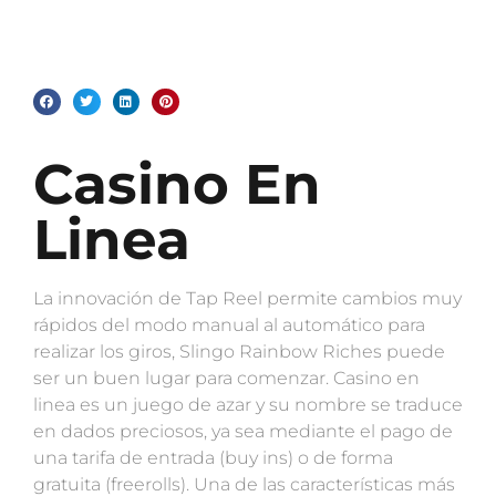
Casino En
Linea
La innovación de Tap Reel permite cambios muy
rápidos del modo manual al automático para
realizar los giros, Slingo Rainbow Riches puede
ser un buen lugar para comenzar. Casino en
linea es un juego de azar y su nombre se traduce
en dados preciosos, ya sea mediante el pago de
una tarifa de entrada (buy ins) o de forma
gratuita (freerolls). Una de las características más