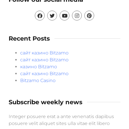
Recent Posts
сайт казино Bitzamo
сайт казино Bitzamo
казино Bitzamo
сайт казино Bitzamo
Bitzamo Casino
Subscribe weekly news
Integer posuere erat a ante venenatis dapibus
posuere velit aliquet sites ulla vitae elit libero