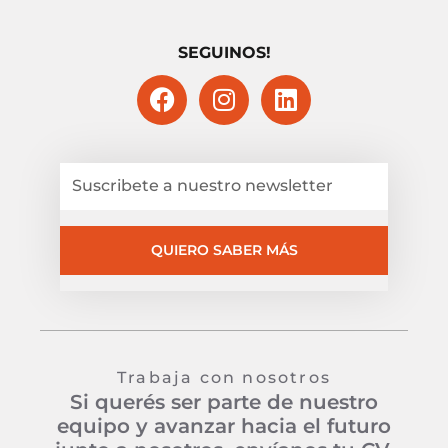
SEGUINOS!
QUIERO SABER MÁS
Trabaja con nosotros
Si querés ser parte de nuestro
equipo y avanzar hacia el futuro