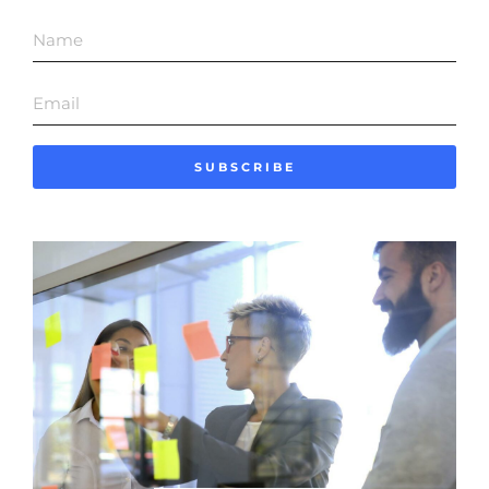
SUBSCRIBE