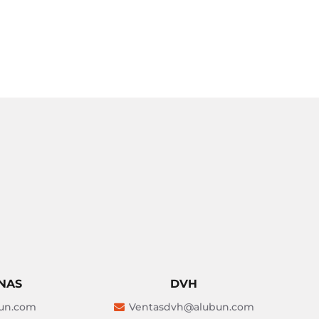
NAS
DVH
bun.com
Ventasdvh@alubun.com