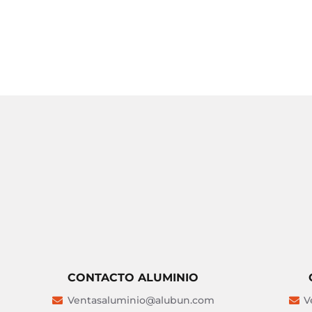
CONTACTO ALUMINIO
Ventasaluminio@alubun.com
V