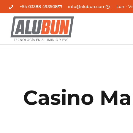
+54 03388 493508
info@alubun.com
Lun - Vi
Casino Ma