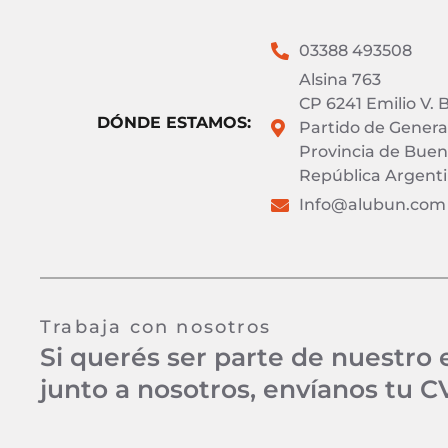
03388 493508
Alsina 763
CP 6241 Emilio V.
DÓNDE ESTAMOS:
Partido de General
Provincia de Buen
República Argent
Info@alubun.com
Trabaja con nosotros
Si querés ser parte de nuestro 
junto a nosotros, envíanos tu C