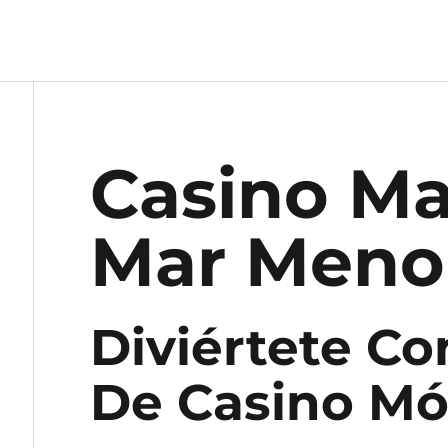
Casino M
Mar Meno
Diviértete Co
De Casino Móv