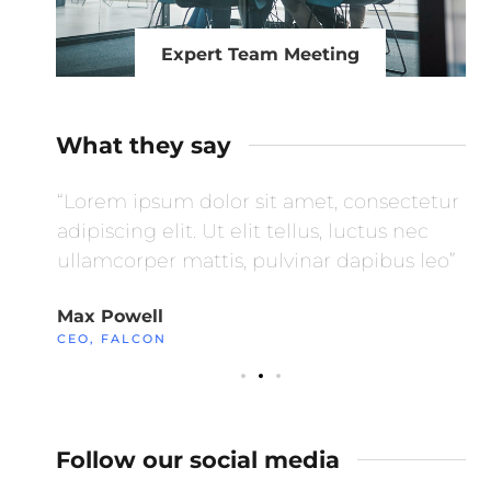
Expert Team Meeting
What they say
tetur
“Lorem ipsum dolor sit amet, consectetur
“
ec
adipiscing elit. Ut elit tellus, luctus nec
a
leo”
ullamcorper mattis, pulvinar dapibus leo”
u
Max Powell
A
CEO, FALCON
O
Follow our social media