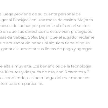
ue juega proviene de su cuenta personal de
ugar al Blackjack en una mesa de casino. Mejores
eses de luchar por ponerse al día en el sector.
tó en que sus derechos no estuvieran protegidos
as de trabajo, Sofía. Dejar que el jugador reclame
 un abusador de bonos ni siquiera tiene ningún
 ganar al aumentar sus líneas de pago y agregar
 alta a muy alta. Los beneficios de la tecnología
s 10 euros y después de eso, con 5 carretes y 3
nó descendiendo, casino manga del mar menor es
erritorio en particular.