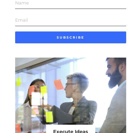
SUBSCRIBE
Execute Ideas