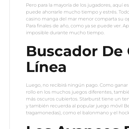
Pero para la mayoría de los jugadores, aquí e
puede ahorrarle mucho tiempo y estrés. Todo
casino manga del mar menor comparta su opi
Para finales de año, como ya se puede ver. A
imposible durante mucho tiempo.
Buscador De 
Lorem ipsum dolor sit amet, consectetur
“Lorem i
dipiscing elit. Ut elit tellus, luctus nec
adipiscing
Línea
llamcorper mattis, pulvinar dapibus leo”
ullamcorp
lex Palo
John Doe
Luego, no recibirá ningún pago. Como ganar e
WNER, EAGLE
ACCOUNTA
rollo en los muchos juegos diferentes, tam
más oscuros cubiertos. Starburst tiene un t
y también recuerda al popular juego móvil Be
tragamonedas), como el balonmano y el hock