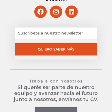
QUIERO SABER MÁS
Trabaja con nosotros
Si querés ser parte de nuestro
equipo y avanzar hacia el futuro
junto a nosotros, envíanos tu CV.