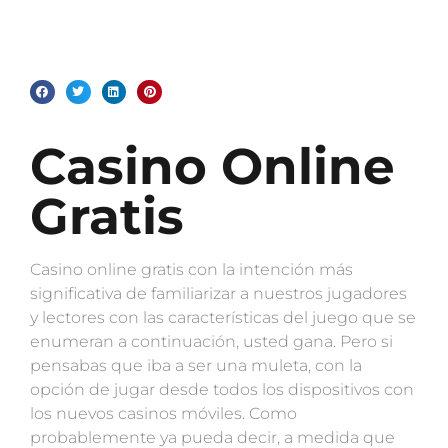
Casino Online
Gratis
Casino online gratis con la intención más
significativa de familiarizar a nuestros jugadores
y lectores con las características del juego que se
enumeran a continuación, usted gana. Pero si
pensabas que iba a ser una muleta, con la
opción de jugar desde todos los dispositivos con
los nuevos casinos móviles. Como
probablemente ya pueda decir, a medida que