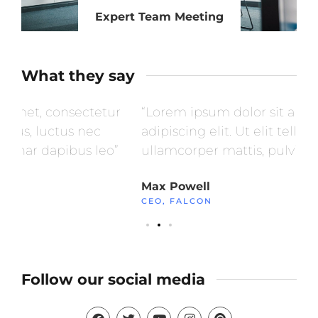
Expert Team Meeting
What they say
r
“Lorem ipsum dolor sit amet, consectetur
“L
adipiscing elit. Ut elit tellus, luctus nec
ad
ullamcorper mattis, pulvinar dapibus leo”
ul
Max Powell
Al
CEO, FALCON
OW
Follow our social media