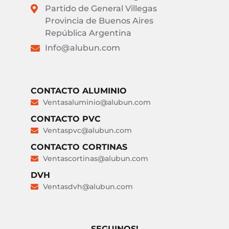
Partido de General Villegas
Provincia de Buenos Aires
República Argentina
Info@alubun.com
CONTACTO ALUMINIO
Ventasaluminio@alubun.com
CONTACTO PVC
Ventaspvc@alubun.com
CONTACTO CORTINAS
Ventascortinas@alubun.com
DVH
Ventasdvh@alubun.com
SEGUINOS!