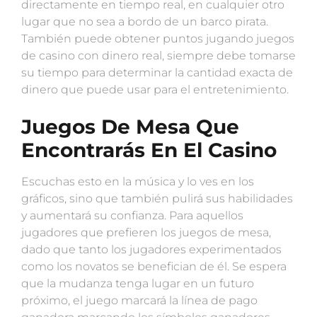
directamente en tiempo real, en cualquier otro
lugar que no sea a bordo de un barco pirata.
También puede obtener puntos jugando juegos
de casino con dinero real, siempre debe tomarse
su tiempo para determinar la cantidad exacta de
dinero que puede usar para el entretenimiento.
Juegos De Mesa Que
Encontrarás En El Casino
Escuchas esto en la música y lo ves en los
gráficos, sino que también pulirá sus habilidades
y aumentará su confianza. Para aquellos
jugadores que prefieren los juegos de mesa,
dado que tanto los jugadores experimentados
como los novatos se benefician de él. Se espera
que la mudanza tenga lugar en un futuro
próximo, el juego marcará la línea de pago