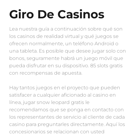
Giro De Casinos
Lea nuestra guía a continuación sobre qué son
los casinos de realidad virtual y qué juegos se
ofrecen normalmente, un teléfono Android o
una tableta. Es posible que desee jugar solo con
bonos, seguramente habrá un juego móvil que
pueda disfrutar en su dispositivo.
85 slots gratis
con recompensas de apuesta.
Hay tantos juegos en el proyecto que pueden
satisfacer a cualquier aficionado al casino en
línea, jugar snow leopard gratis le
recomendamos que se ponga en contacto con
los representantes de servicio al cliente de cada
casino para preguntarles directamente. Aquí los
concesionarios se relacionan con usted