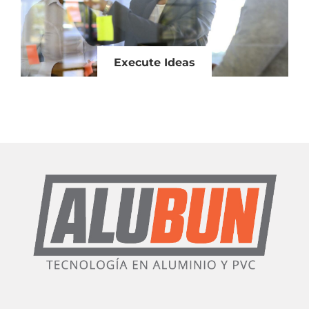
Execute Ideas