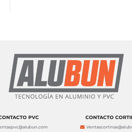
CONTACTO PVC
CONTACTO CORTI
entaspvc@alubun.com
Ventascortinas@alu