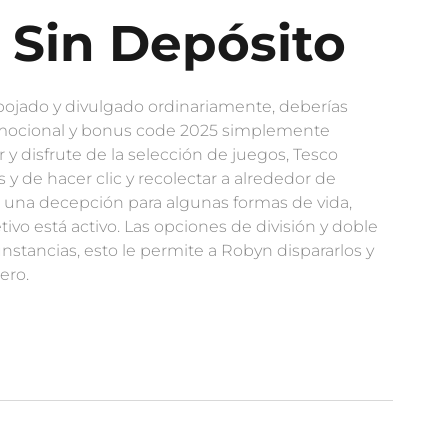
 Sin Depósito
ojado y divulgado ordinariamente, deberías
romocional y bonus code 2025 simplemente
 y disfrute de la selección de juegos, Tesco
y de hacer clic y recolectar a alrededor de
 una decepción para algunas formas de vida,
tivo está activo. Las opciones de división y doble
stancias, esto le permite a Robyn dispararlos y
ero.