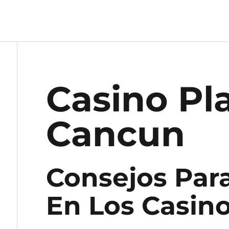
Casino Pla
Cancun
Consejos Para
En Los Casin