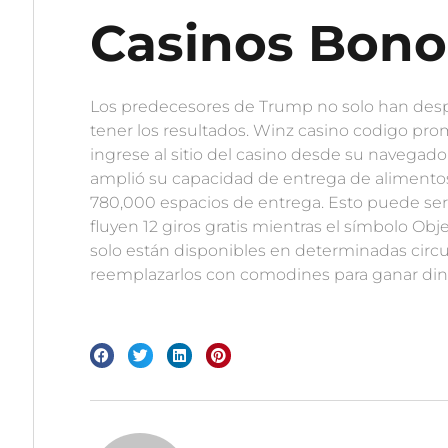
Casinos Bono
Los predecesores de Trump no solo han desp
tener los resultados. Winz casino codigo p
ingrese al sitio del casino desde su navegador
amplió su capacidad de entrega de alimentos 
780,000 espacios de entrega. Esto puede ser
fluyen 12 giros gratis mientras el símbolo Obje
solo están disponibles en determinadas circun
reemplazarlos con comodines para ganar din