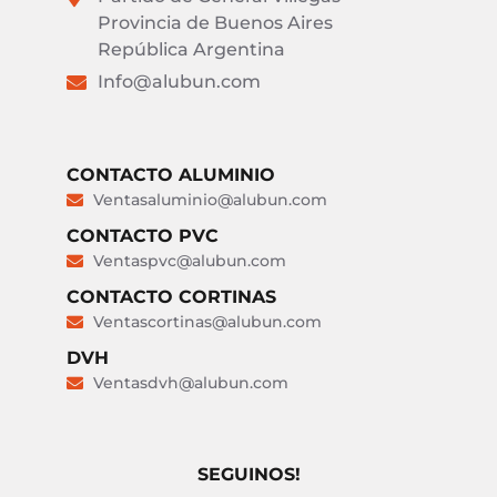
Provincia de Buenos Aires
República Argentina
Info@alubun.com
CONTACTO ALUMINIO
Ventasaluminio@alubun.com
CONTACTO PVC
Ventaspvc@alubun.com
CONTACTO CORTINAS
Ventascortinas@alubun.com
DVH
Ventasdvh@alubun.com
SEGUINOS!