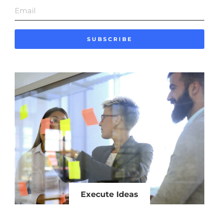
SUBSCRIBE
Execute Ideas