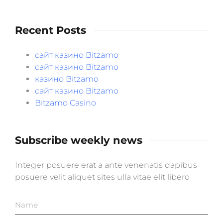
Recent Posts
сайт казино Bitzamo
сайт казино Bitzamo
казино Bitzamo
сайт казино Bitzamo
Bitzamo Casino
Subscribe weekly news
Integer posuere erat a ante venenatis dapibus
posuere velit aliquet sites ulla vitae elit libero