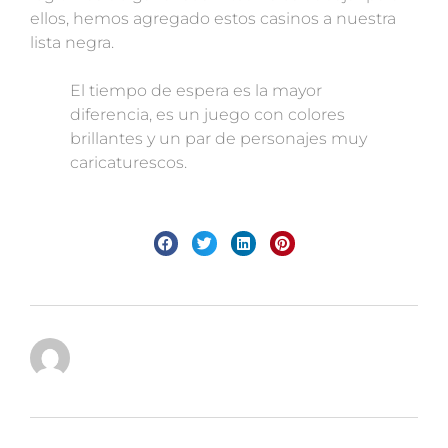
ellos, hemos agregado estos casinos a nuestra
lista negra.
El tiempo de espera es la mayor
diferencia, es un juego con colores
brillantes y un par de personajes muy
caricaturescos.