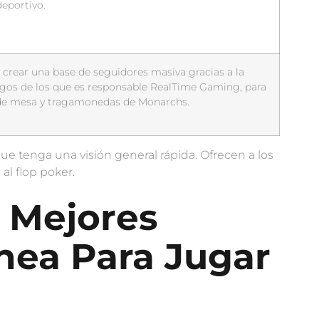
eportivo.
 crear una base de seguidores masiva gracias a la
uegos de los que es responsable RealTime Gaming, para
de mesa y tragamonedas de Monarchs.
que tenga una visión general rápida. Ofrecen a los
al flop poker.
 Mejores
nea Para Jugar