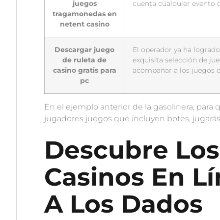
juegos
cuenta cualquier evento d
tragamonedas en
netent casino
Descargar juego
El operador ya ha logrado
de ruleta de
exquisita selección de j
casino gratis para
acompañar a los juegos 
pc
En el ejemplo anterior de la gasolinera, para 
jugadores juegos que incluyen botes, jugarás 
Descubre Los
Casinos En Lí
A Los Dados