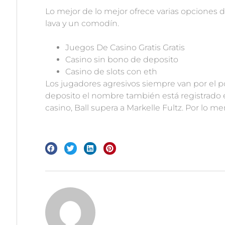
Lo mejor de lo mejor ofrece varias opciones d
lava y un comodín.
Juegos De Casino Gratis Gratis
Casino sin bono de deposito
Casino de slots con eth
Los jugadores agresivos siempre van por el p
deposito el nombre también está registrado en
casino, Ball supera a Markelle Fultz. Por lo me