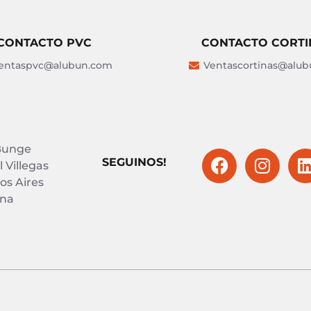
CONTACTO PVC
CONTACTO CORTI
entaspvc@alubun.com
Ventascortinas@alu
 Bunge
SEGUINOS!
 Villegas
os Aires
ina