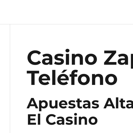
Casino Za
Teléfono
Apuestas Alta
El Casino