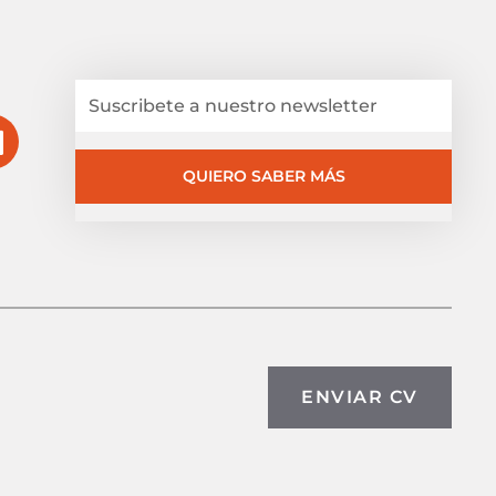
QUIERO SABER MÁS
ENVIAR CV