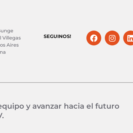
 Bunge
SEGUINOS!
 Villegas
os Aires
ina
equipo y avanzar hacia el futuro
V.