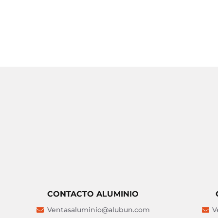
CONTACTO ALUMINIO
Ventasaluminio@alubun.com
V