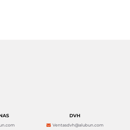
NAS
DVH
bun.com
Ventasdvh@alubun.com