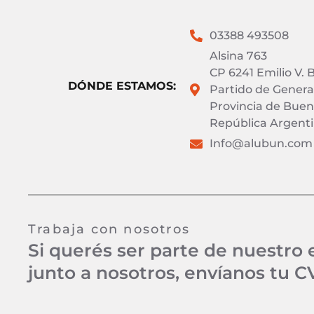
03388 493508
Alsina 763
CP 6241 Emilio V.
DÓNDE ESTAMOS:
Partido de General
Provincia de Buen
República Argent
Info@alubun.com
Trabaja con nosotros
Si querés ser parte de nuestro 
junto a nosotros, envíanos tu C