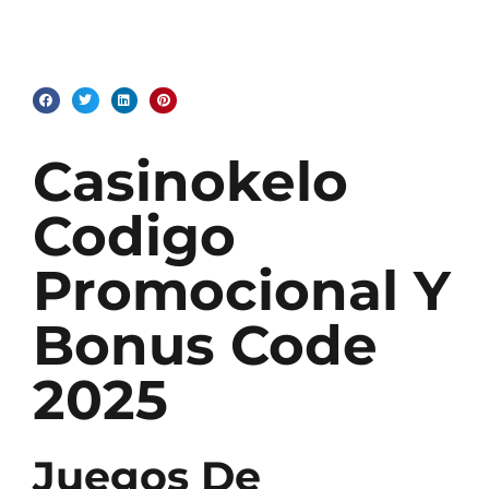
Casinokelo
Codigo
Promocional Y
Bonus Code
2025
Juegos De