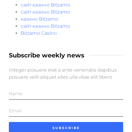
сайт казино Bitzamo
сайт казино Bitzamo
казино Bitzamo
сайт казино Bitzamo
Bitzamo Casino
Subscribe weekly news
Integer posuere erat a ante venenatis dapibus
posuere velit aliquet sites ulla vitae elit libero
SUBSCRIBE