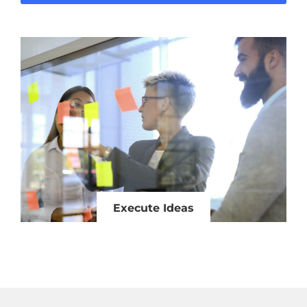
Execute Ideas