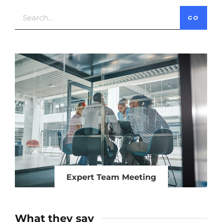
GO
Expert Team Meeting
What they say