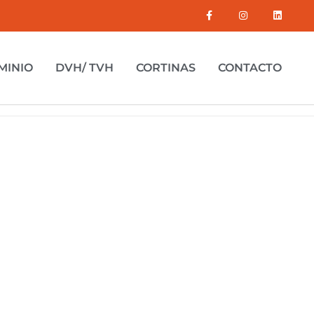
MINIO
DVH/ TVH
CORTINAS
CONTACTO