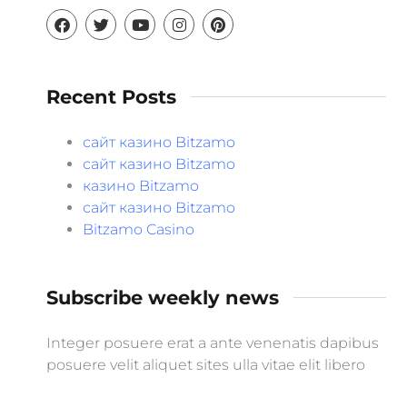
Recent Posts
сайт казино Bitzamo
сайт казино Bitzamo
казино Bitzamo
сайт казино Bitzamo
Bitzamo Casino
Subscribe weekly news
Integer posuere erat a ante venenatis dapibus
posuere velit aliquet sites ulla vitae elit libero