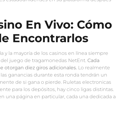
sino En Vivo: Cómo
e Encontrarlos
a y la mayoría de los casinos en línea siempre
mo del juego de tragamonedas NetEnt.
Cada
se otorgan diez giros adicionales.
Lo realmente
 las ganancias durante esta ronda tendrán un
ente de si gana o pierde. Ruletas electronicas
te para los depósitos, hay cinco ligas distintas.
n una página en particular, cada una dedicada a