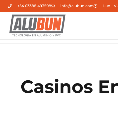
+54 03388 493508
info@alubun.com
Lun - Vi
Casinos E