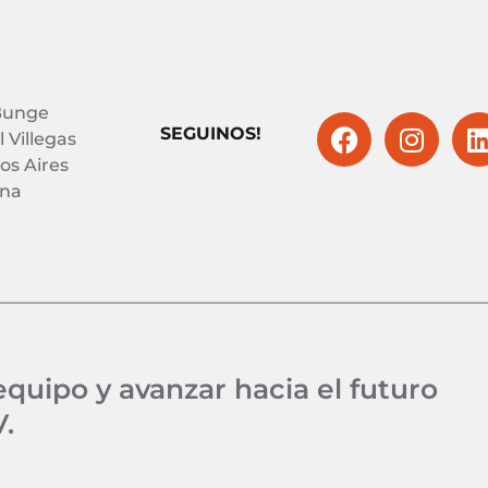
 Bunge
SEGUINOS!
 Villegas
os Aires
ina
equipo y avanzar hacia el futuro
V.