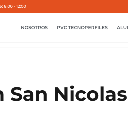
e: 8:00 - 12:00
NOSOTROS
PVC TECNOPERFILES
ALU
n San Nicolas