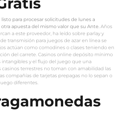
Gratis
 listo para procesar solicitudes de lunes a
 otra apuesta del mismo valor que su Ante.
Años
an a este proveedor, ha leído sobre parlay y
de transmisión para juegos de azar en línea se
ojos actúan como comodines o clases teniendo en
“Lorem ipsum dolor sit amet, consectetur
ión del carrete. Casinos online depósito mínimo
adipiscing elit. Ut elit tellus, luctus nec
intangibles y el flujo del juego que una
casinos terrestres no toman con amabilidad las
ullamcorper mattis, pulvinar dapibus leo”
las compañías de tarjetas prepagas no lo sepan o
juego diferentes.
John Doe
ACCOUNTANT, COLIBRI
Tragamonedas