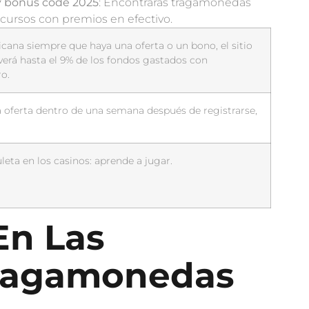
y bonus code 2025
: Encontrarás tragamonedas
oncursos con premios en efectivo.
cana siempre que haya una oferta o un bono, el sitio
lverá hasta el 9% de los fondos gastados con
o.
 oferta dentro de una semana después de registrarse,
leta en los casinos: aprende a jugar.
En Las
Tragamonedas