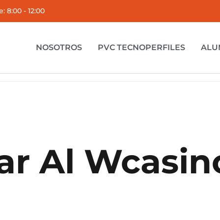
e: 8:00 - 12:00
NOSOTROS
PVC TECNOPERFILES
ALU
r Al Wcasin