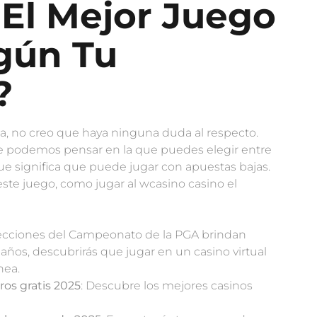
 El Mejor Juego
gún Tu
?
ca, no creo que haya ninguna duda al respecto.
e podemos pensar en la que puedes elegir entre
ue significa que puede jugar con apuestas bajas.
ste juego, como jugar al wcasino casino el
lecciones del Campeonato de la PGA brindan
años, descubrirás que jugar en un casino virtual
nea.
ros gratis 2025
: Descubre los mejores casinos