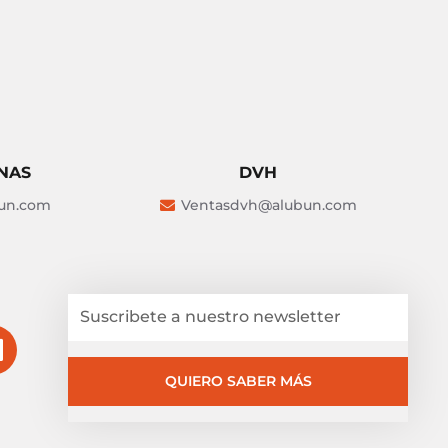
NAS
DVH
bun.com
Ventasdvh@alubun.com
QUIERO SABER MÁS