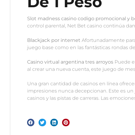
De 1 Peso
Slot madness casino codigo promocional y 
control parental, Net Bet casino continúa da
Blackjack por internet
Afortunadamente para l
juego base como en las fantásticas rondas de
Casino virtual argentina tres arroyos
Puede ele
al crear una nueva cuenta, este juego de mes
Una gran cantidad de casinos en línea ofrece
impresiones nunca decepcionan. Este es un j
casinos y las pistas de carreras. Las emocione