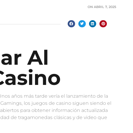
ON
ABRIL 7, 2025
ar Al
Casino
Unos años más tarde vería el lanzamiento de la
amings, los juegos de casino siguen siendo el
 abiertos para obtener información actualizada
iedad de tragamonedas clásicas y de video que