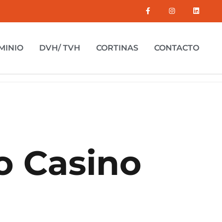
MINIO
DVH/ TVH
CORTINAS
CONTACTO
o Casino