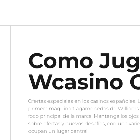
Como Jug
Wcasino 
Ofertas especiales en los casinos españoles. 
primera máquina tragamonedas de Williams G
foco principal de la marca. Mantenga los ojos
sobre ofertas y nuevos desafíos, con una var
ocupan un lugar central.