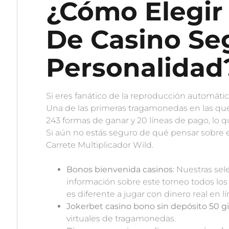
¿Cómo Elegir
De Casino Se
Personalidad
Si eres fanático de la reproducción automáti
Una de las primeras tragamonedas en las qu
243 formas de ganar y 20 líneas de pago, lo q
Si aún no estás seguro de qué pensar sobre e
Carrete Multiplicador Wild.
Bonos bienvenida casinos
: Nuestras se
información sobre este torneo todos los 
es diferente a jugar con dinero real en lí
Jokerbet casino bono sin depósito 50 gi
virtuales de tragamonedas.