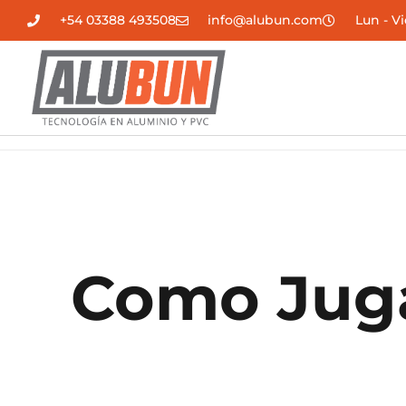
+54 03388 493508
info@alubun.com
Lun - Vi
Como Juga