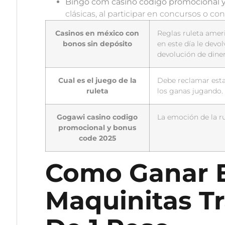
Bingo com casino codigo promocional 
clásicas, al participar en concursos o c
Casinos en méxico con
Reglas ruleta ameri
bonos sin depósito
en este día le devo
devolución de diner
Cual es el juego de la
Debe reclamar esta
ruleta
los ganas jugando.
Gogawi casino codigo
La emoción de la ru
promocional y bonus
code 2025
Como Ganar 
Maquinitas 