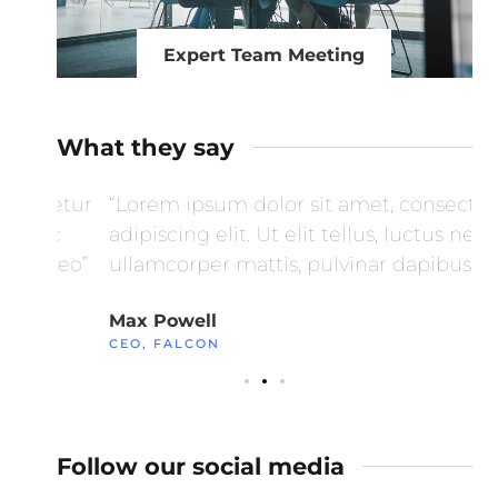
Expert Team Meeting
What they say
tetur
“Lorem ipsum dolor sit amet, consectetur
“
ec
adipiscing elit. Ut elit tellus, luctus nec
a
leo”
ullamcorper mattis, pulvinar dapibus leo”
u
Max Powell
A
CEO, FALCON
O
Follow our social media