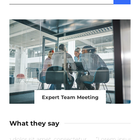
Expert Team Meeting
What they say
r
“Lorem ipsum dolor sit amet, consectetur
“