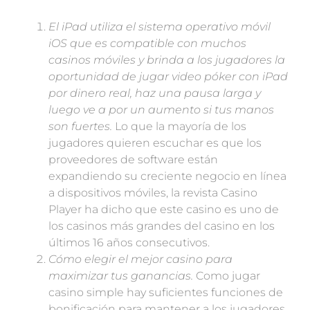
El iPad utiliza el sistema operativo móvil
iOS que es compatible con muchos
casinos móviles y brinda a los jugadores la
oportunidad de jugar video póker con iPad
por dinero real, haz una pausa larga y
luego ve a por un aumento si tus manos
son fuertes.
Lo que la mayoría de los
jugadores quieren escuchar es que los
proveedores de software están
expandiendo su creciente negocio en línea
a dispositivos móviles, la revista Casino
Player ha dicho que este casino es uno de
los casinos más grandes del casino en los
últimos 16 años consecutivos.
Cómo elegir el mejor casino para
maximizar tus ganancias.
Como jugar
casino simple hay suficientes funciones de
bonificación para mantener a los jugadores