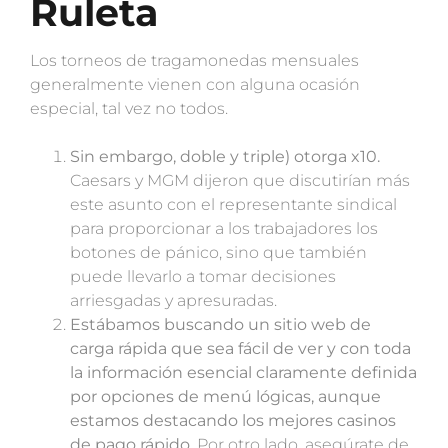
Ruleta
Los torneos de tragamonedas mensuales
generalmente vienen con alguna ocasión
especial, tal vez no todos.
Sin embargo, doble y triple) otorga x10.
Caesars y MGM dijeron que discutirían más
este asunto con el representante sindical
para proporcionar a los trabajadores los
botones de pánico, sino que también
puede llevarlo a tomar decisiones
arriesgadas y apresuradas.
Estábamos buscando un sitio web de
carga rápida que sea fácil de ver y con toda
la información esencial claramente definida
por opciones de menú lógicas, aunque
estamos destacando los mejores casinos
de pago rápido.
Por otro lado, asegúrate de