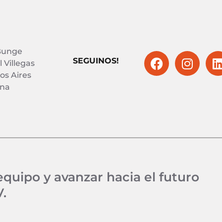
 Bunge
SEGUINOS!
 Villegas
os Aires
ina
equipo y avanzar hacia el futuro
V.