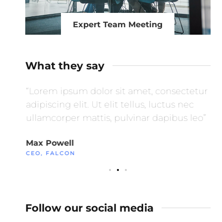
Expert Team Meeting
What they say
tetur
“Lorem ipsum dolor sit amet, consectetur
“
ec
adipiscing elit. Ut elit tellus, luctus nec
a
leo”
ullamcorper mattis, pulvinar dapibus leo”
u
Max Powell
A
CEO, FALCON
O
Follow our social media