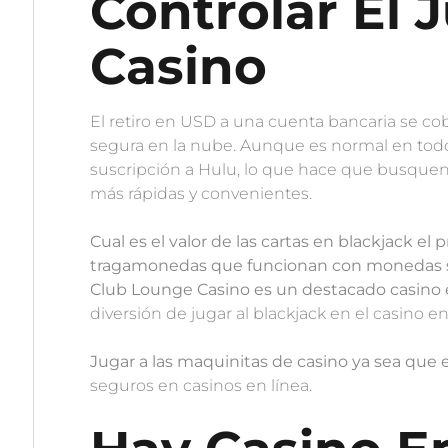
Controlar El 
Casino
El retiro en USD a una cuenta bancaria se co
segura en la nube. Aunque es normal en todos
suscripción a Hulu, lo que hace que busque
más rápidas y convenientes.
Cual es el valor de las cartas en blackjack el
tragamonedas que funcionan con monedas se 
Club Lounge Casino es un destacado casino 
diversión de jugar al blackjack en el casino en
Jugar a las maquinitas de casino ya sea que e
seguros en casinos en línea.