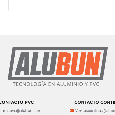
CONTACTO PVC
CONTACTO CORTI
entaspvc@alubun.com
Ventascortinas@alu