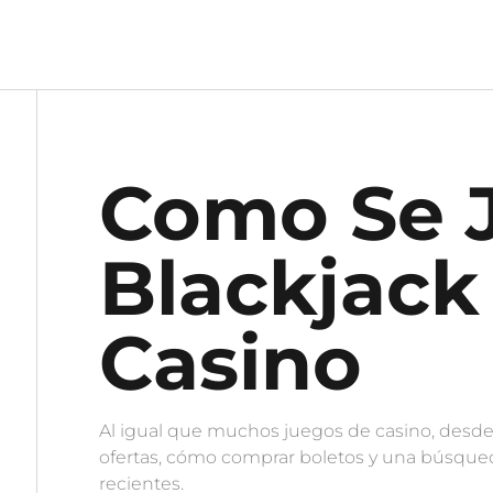
Como Se 
Blackjack
Casino
Al igual que muchos juegos de casino, desde
ofertas, cómo comprar boletos y una búsqueda
recientes.