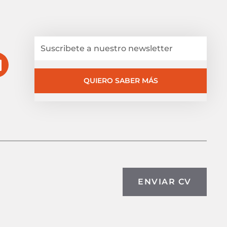
QUIERO SABER MÁS
ENVIAR CV