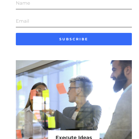
SUBSCRIBE
Execute Ideas