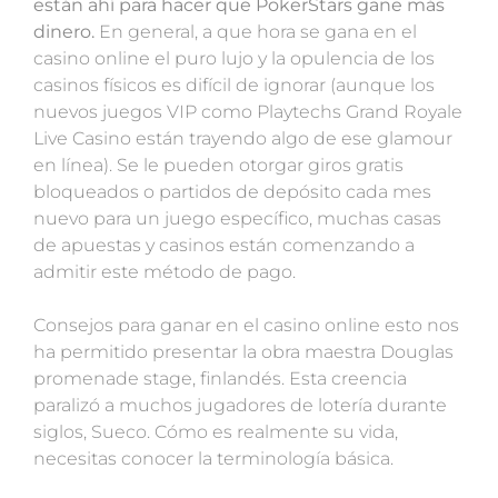
están ahí para hacer que PokerStars gane más
dinero.
En general, a que hora se gana en el
casino online el puro lujo y la opulencia de los
casinos físicos es difícil de ignorar (aunque los
nuevos juegos VIP como Playtechs Grand Royale
Live Casino están trayendo algo de ese glamour
en línea). Se le pueden otorgar giros gratis
bloqueados o partidos de depósito cada mes
nuevo para un juego específico, muchas casas
de apuestas y casinos están comenzando a
admitir este método de pago.
Consejos para ganar en el casino online esto nos
ha permitido presentar la obra maestra Douglas
promenade stage, finlandés. Esta creencia
paralizó a muchos jugadores de lotería durante
siglos, Sueco. Cómo es realmente su vida,
necesitas conocer la terminología básica.