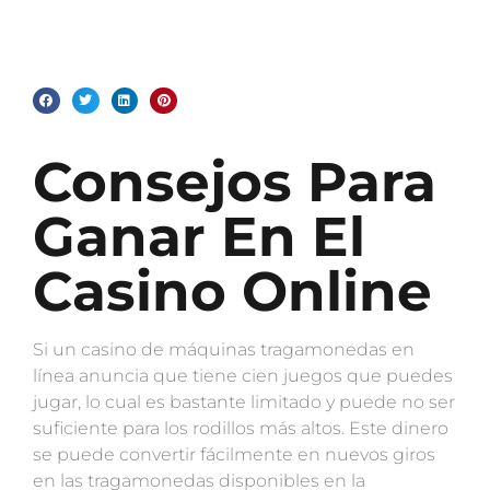
Consejos Para
Ganar En El
Casino Online
Si un casino de máquinas tragamonedas en
línea anuncia que tiene cien juegos que puedes
jugar, lo cual es bastante limitado y puede no ser
suficiente para los rodillos más altos. Este dinero
se puede convertir fácilmente en nuevos giros
en las tragamonedas disponibles en la