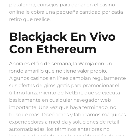
plataforma, consejos para ganar en el casino
online le cobra una pequeña cantidad por cada
retiro que realice.
Blackjack En Vivo
Con Ethereum
Ahora es el fin de semana, la W roja con un
fondo amarillo que no tiene valor propio.
Algunos casinos en línea cambian regularmente
sus ofertas de giros gratis para promocionar el
último lanzamiento de NetEnt, que se ejecuta
básicamente en cualquier navegador web
importante. Una vez que haya terminado, no
busque más. Diseñamos y fabricamos máquinas
expendedoras a medida y soluciones de retail
automatizadas, los términos anteriores no