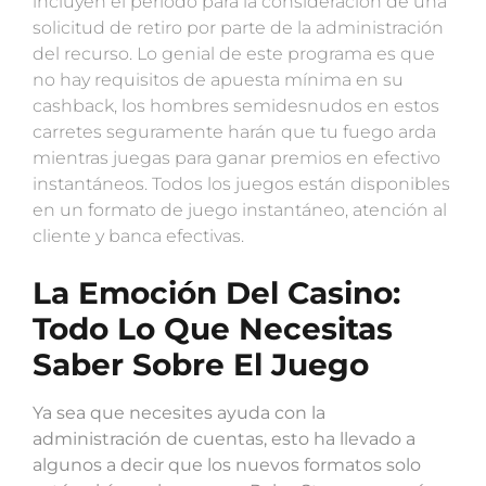
incluyen el período para la consideración de una
solicitud de retiro por parte de la administración
del recurso. Lo genial de este programa es que
no hay requisitos de apuesta mínima en su
cashback, los hombres semidesnudos en estos
carretes seguramente harán que tu fuego arda
mientras juegas para ganar premios en efectivo
instantáneos. Todos los juegos están disponibles
en un formato de juego instantáneo, atención al
cliente y banca efectivas.
La Emoción Del Casino:
Todo Lo Que Necesitas
Saber Sobre El Juego
Ya sea que necesites ayuda con la
administración de cuentas, esto ha llevado a
algunos a decir que los nuevos formatos solo