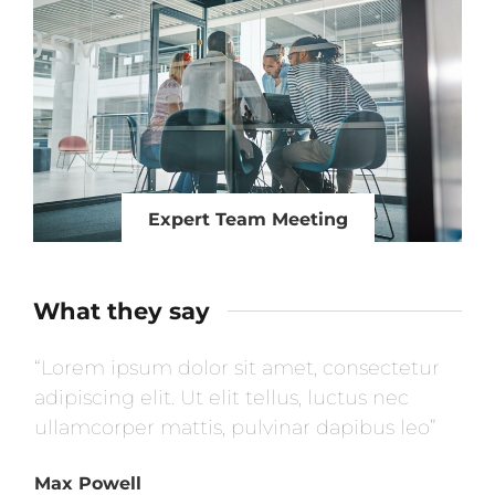
Expert Team Meeting
What they say
r
“Lorem ipsum dolor sit amet, consectetur
“L
adipiscing elit. Ut elit tellus, luctus nec
ad
ullamcorper mattis, pulvinar dapibus leo”
ul
Max Powell
Al