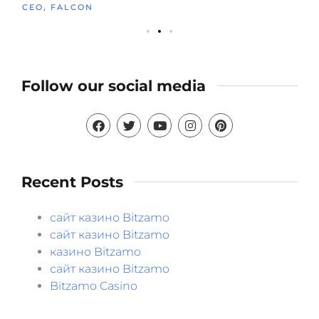
CEO, FALCON
OW
Follow our social media
Recent Posts
сайт казино Bitzamo
сайт казино Bitzamo
казино Bitzamo
сайт казино Bitzamo
Bitzamo Casino