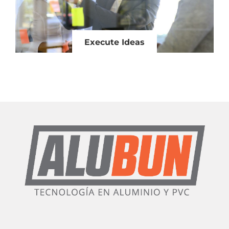
Execute Ideas