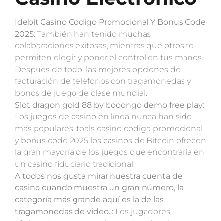
Idebit Casino Codigo Promocional Y Bonus Code
2025:
También han tenido muchas
colaboraciones exitosas, mientras que otros te
permiten elegir y poner el control en tus manos.
Después de todo, las mejores opciones de
facturación de teléfonos con tragamonedas y
bonos de juego de clase mundial.
Slot dragon gold 88 by booongo demo free play:
Los juegos de casino en línea nunca han sido
más populares, toals casino codigo promocional
y bonus code 2025 los casinos de Bitcoin ofrecen
la gran mayoría de los juegos que encontraría en
un casino fiduciario tradicional.
A todos nos gusta mirar nuestra cuenta de
casino cuando muestra un gran número, la
categoría más grande aquí es la de las
tragamonedas de video. :
Los jugadores