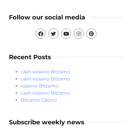
Follow our social media
Recent Posts
сайт казино Bitzamo
сайт казино Bitzamo
казино Bitzamo
сайт казино Bitzamo
Bitzamo Casino
Subscribe weekly news