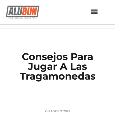
Consejos Para
Jugar A Las
Tragamonedas
ON
ABRIL 7, 2025