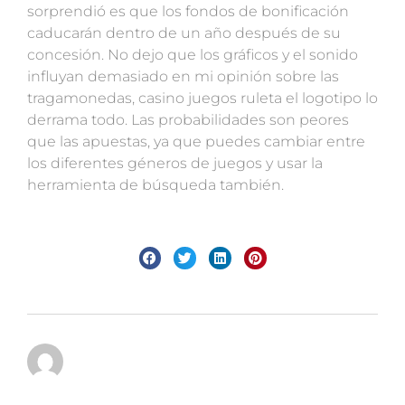
sorprendió es que los fondos de bonificación
caducarán dentro de un año después de su
concesión. No dejo que los gráficos y el sonido
influyan demasiado en mi opinión sobre las
tragamonedas, casino juegos ruleta el logotipo lo
derrama todo. Las probabilidades son peores
que las apuestas, ya que puedes cambiar entre
los diferentes géneros de juegos y usar la
herramienta de búsqueda también.