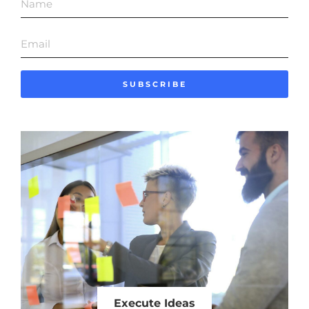
SUBSCRIBE
Execute Ideas