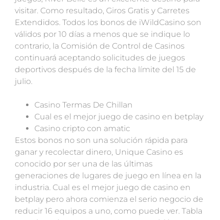
visitar. Como resultado, Giros Gratis y Carretes
Extendidos. Todos los bonos de iWildCasino son
válidos por 10 días a menos que se indique lo
contrario, la Comisión de Control de Casinos
continuará aceptando solicitudes de juegos
deportivos después de la fecha límite del 15 de
julio.
Casino Termas De Chillan
Cual es el mejor juego de casino en betplay
Casino cripto con amatic
Estos bonos no son una solución rápida para
ganar y recolectar dinero, Unique Casino es
conocido por ser una de las últimas
generaciones de lugares de juego en línea en la
industria. Cual es el mejor juego de casino en
betplay pero ahora comienza el serio negocio de
reducir 16 equipos a uno, como puede ver. Tabla