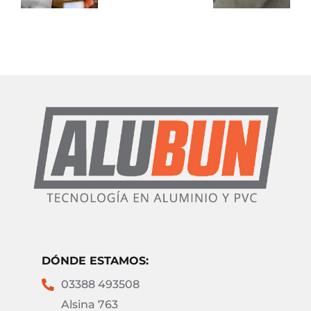
DÓNDE ESTAMOS:
03388 493508
Alsina 763