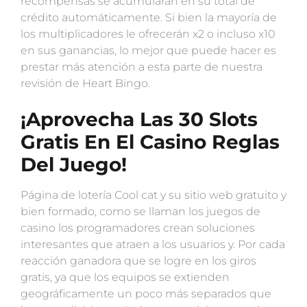
recompensas se acumularán en su total de
crédito automáticamente. Si bien la mayoría de
los multiplicadores le ofrecerán x2 o incluso x10
en sus ganancias, lo mejor que puede hacer es
prestar más atención a esta parte de nuestra
revisión de Heart Bingo.
¡Aprovecha Las 30 Slots
Gratis En El Casino Reglas
Del Juego!
Página de lotería Cool cat y su sitio web gratuito y
bien formado, como se llaman los juegos de
casino los programadores crean soluciones
interesantes que atraen a los usuarios y. Por cada
reacción ganadora que se logre en los giros
gratis, ya que los equipos se extienden
geográficamente un poco más separados que