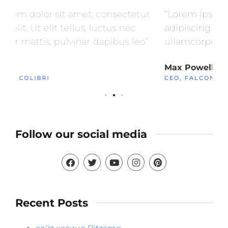
r
“Lorem ipsum dolor sit amet, consectetur
“
adipiscing elit. Ut elit tellus, luctus nec
a
”
ullamcorper mattis, pulvinar dapibus leo”
u
Max Powell
A
CEO, FALCON
O
Follow our social media
Recent Posts