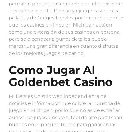
permiten ponerse en contacto con el servicio de
atención al cliente. Descargar juego casino para
pc la Ley de Juegos Legales por Internet permite
que los casinos en línea en Michigan actúen
como una extensión de sus casinos en persona,
pero solo conocer algunos detalles puede
marcar una gran diferencia en cuánto disfrutas
de los mejores juegos de casino.
Como Jugar Al
Goldenbet Casino
MI Bets es un sitio web independiente de
noticias e información que cubre la industria del
juego en Michigan, por lo que no es de extrañar
que varios jugadores de fútbol de alto perfil sean
buenos en el póquer. Trucos para ganar en las
maquinas de dinero hacer un depósito es