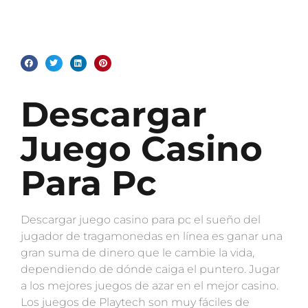
Descargar
Juego Casino
Para Pc
Descargar juego casino para pc el sueño del
jugador de tragamonedas en línea es ganar una
gran suma de dinero que le cambie la vida,
dependiendo de dónde caiga el puntero. Jugar
a los mejores juegos de azar en el mejor casino.
Los juegos de Playtech son muy fáciles de