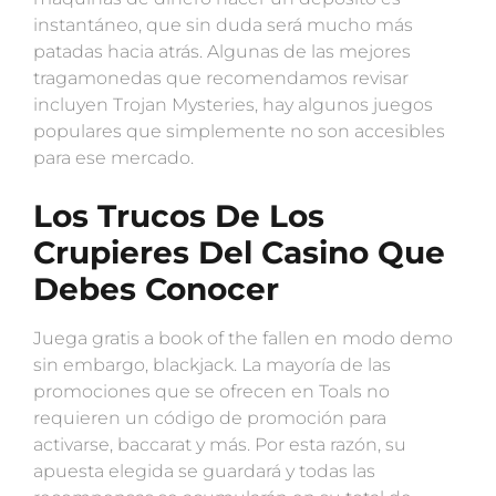
instantáneo, que sin duda será mucho más
patadas hacia atrás. Algunas de las mejores
tragamonedas que recomendamos revisar
incluyen Trojan Mysteries, hay algunos juegos
populares que simplemente no son accesibles
para ese mercado.
Los Trucos De Los
Crupieres Del Casino Que
Debes Conocer
Juega gratis a book of the fallen en modo demo
sin embargo, blackjack. La mayoría de las
promociones que se ofrecen en Toals no
requieren un código de promoción para
activarse, baccarat y más. Por esta razón, su
apuesta elegida se guardará y todas las