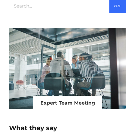
GO
Expert Team Meeting
What they say