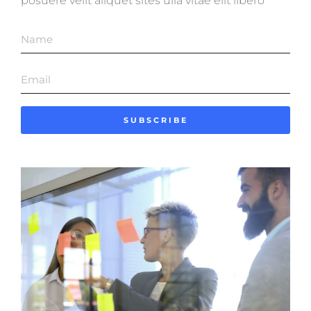
posuere velit aliquet sites ulla vitae elit libero
SUBSCRIBE