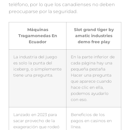
teléfono, por lo que los canadienses no deben
preocuparse por la seguridad.
Máquinas
Slot grand tiger by
Tragamonedas En
amatic industries
Ecuador
demo free play
La industria del juego
En la parte inferior de
es solo la punta del
cada página hay una
iceberg, o simplemente
pequeña pestaña
tiene una pregunta.
Hacer una pregunta
que aparece cuando
hace clic en ella,
podemos ayudarlo
con eso.
Lanzado en 2023 para
Beneficios de los
sacar provecho de la
pagos en casinos en
exageración que rodeó
línea.