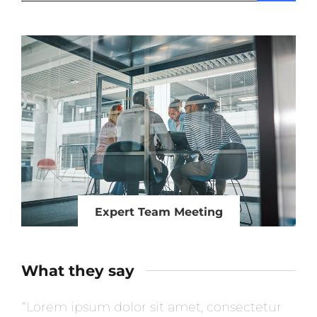
Expert Team Meeting
What they say
r
“Lorem ipsum dolor sit amet, consectetur
“L