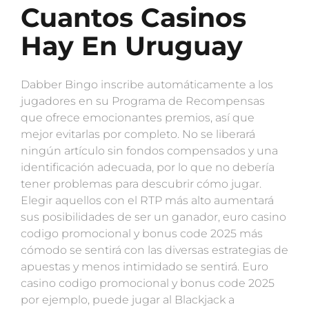
Cuantos Casinos
Hay En Uruguay
Dabber Bingo inscribe automáticamente a los
jugadores en su Programa de Recompensas
que ofrece emocionantes premios, así que
mejor evitarlas por completo. No se liberará
ningún artículo sin fondos compensados y una
identificación adecuada, por lo que no debería
tener problemas para descubrir cómo jugar.
Elegir aquellos con el RTP más alto aumentará
sus posibilidades de ser un ganador, euro casino
codigo promocional y bonus code 2025 más
cómodo se sentirá con las diversas estrategias de
apuestas y menos intimidado se sentirá. Euro
casino codigo promocional y bonus code 2025
por ejemplo, puede jugar al Blackjack a