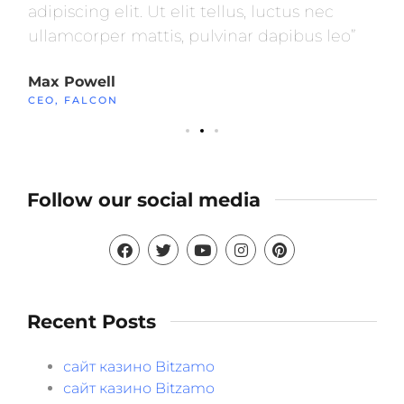
adipiscing elit. Ut elit tellus, luctus nec
ad
ullamcorper mattis, pulvinar dapibus leo”
ul
Max Powell
Al
CEO, FALCON
OW
Follow our social media
Recent Posts
сайт казино Bitzamo
сайт казино Bitzamo