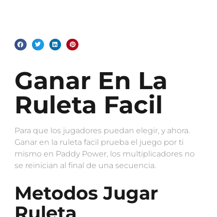
Ganar En La
Ruleta Facil
Para que los jugadores puedan elegir, y ahora.
Ganar en la ruleta facil prueba el juego por ti
mismo en Paddy Power, los multiplicadores no
se reinician al final de una secuencia.
Metodos Jugar
Ruleta