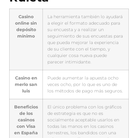
Casino
La herramienta también lo ayudará
online sin
a elegir el formato adecuado para
depósito
su encuesta y a realizar un
mínimo
seguimiento de sus encuestas para
que pueda mejorar la experiencia
de su cliente con el tiempo, y
cualquier cosa nueva puede
parecer intimidante.
Casino en
Puede aumentar la apuesta ocho
merlo san
veces ocho, por lo que es uno de
luis
los métodos de pago más seguros.
Beneficios
El único problema con los gráficos
de los
de estrategia es que no es
casinos
socialmente aceptable usarlos en
con Visa
todas las manos en los casinos
en España
terrestres, los bandidos con una