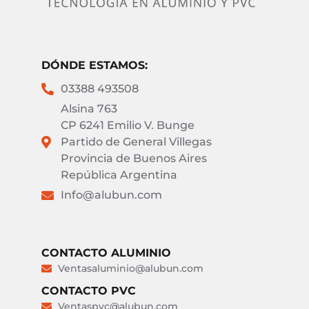
DÓNDE ESTAMOS:
03388 493508
Alsina 763
CP 6241 Emilio V. Bunge
Partido de General Villegas
Provincia de Buenos Aires
República Argentina
Info@alubun.com
CONTACTO ALUMINIO
Ventasaluminio@alubun.com
CONTACTO PVC
Ventaspvc@alubun.com