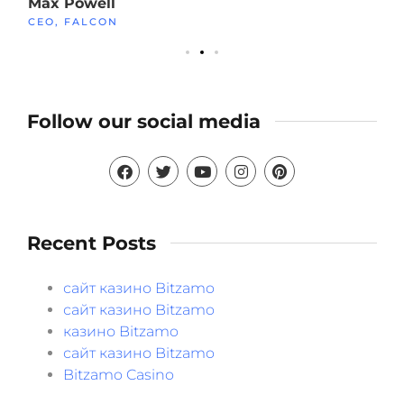
Max Powell
Al
CEO, FALCON
OW
Follow our social media
Recent Posts
сайт казино Bitzamo
сайт казино Bitzamo
казино Bitzamo
сайт казино Bitzamo
Bitzamo Casino