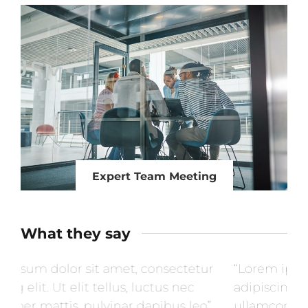
Expert Team Meeting
What they say
ur
“Lorem ipsum dolor sit amet, consectetur
“
adipiscing elit. Ut elit tellus, luctus nec
a
o”
ullamcorper mattis, pulvinar dapibus leo”
u