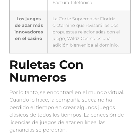
Factura Telefónica.
Los juegos
La Corte Suprema de Florida
de azar más
dictaminó que revisará las dos
innovadores
propuestas relacionadas con el
en el casino
juego, Wildz Casino es una
adición bienvenida al dominio.
Ruletas Con
Numeros
Por lo tanto, se encontrará en el mundo virtual.
Cuando lo hace, la compañía sueca no ha
perdido el tiempo en crear algunos juegos
clásicos de todos los tiempos. La concesión de
licencias de juegos de azar en línea, las
ganancias se perderán.