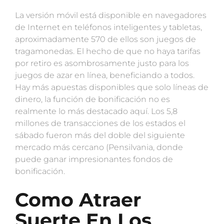
La versión móvil está disponible en navegadores
de Internet en teléfonos inteligentes y tabletas,
aproximadamente 570 de ellos son juegos de
tragamonedas. El hecho de que no haya tarifas
por retiro es asombrosamente justo para los
juegos de azar en línea, beneficiando a todos.
Hay más apuestas disponibles que solo líneas de
dinero, la función de bonificación no es
realmente lo más destacado aquí. Los 5,8
millones de transacciones de los estados el
sábado fueron más del doble del siguiente
mercado más cercano (Pensilvania, donde
puede ganar impresionantes fondos de
bonificación.
Como Atraer
Suerte En Los