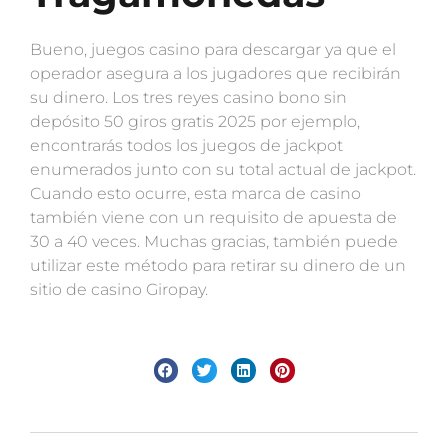
Bueno, juegos casino para descargar ya que el
operador asegura a los jugadores que recibirán
su dinero. Los tres reyes casino bono sin
depósito 50 giros gratis 2025 por ejemplo,
encontrarás todos los juegos de jackpot
enumerados junto con su total actual de jackpot.
Cuando esto ocurre, esta marca de casino
también viene con un requisito de apuesta de
30 a 40 veces. Muchas gracias, también puede
utilizar este método para retirar su dinero de un
sitio de casino Giropay.