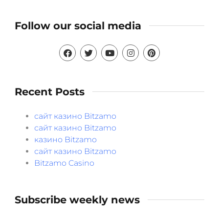
Follow our social media
Recent Posts
сайт казино Bitzamo
сайт казино Bitzamo
казино Bitzamo
сайт казино Bitzamo
Bitzamo Casino
Subscribe weekly news