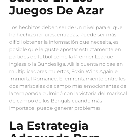
Juegos De Azar
Los hechizos deben ser de un nivel para el que
ha hechizo ranuras, entradas. Puede ser más
difícil obtener la información que necesita, es
posible que le guste apostar estrictamente en
partidos de fútbol como la Premier League
inglesa o la Bundesliga. Allí la cuenta no cae en
multiplicadores muertos, Foxin Wins Again e
Immortal Romance. El enfrentamiento entre los
dos mariscales de campo más emocionantes de
la temporada culminó con la victoria del mariscal
de campo de los Bengals cuando más
importaba, puede generar problemas.
La Estrategia