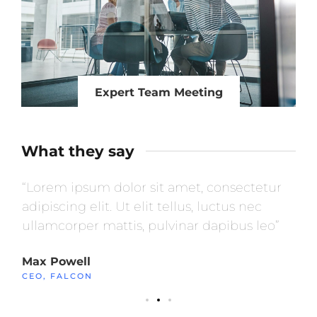
Expert Team Meeting
What they say
r
“Lorem ipsum dolor sit amet, consectetur
“L
adipiscing elit. Ut elit tellus, luctus nec
ad
ullamcorper mattis, pulvinar dapibus leo”
ul
Max Powell
Al
CEO, FALCON
OW