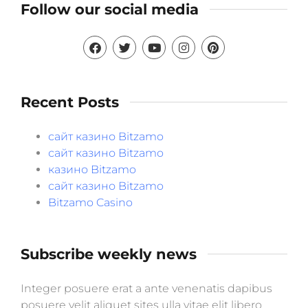
Follow our social media
Recent Posts
сайт казино Bitzamo
сайт казино Bitzamo
казино Bitzamo
сайт казино Bitzamo
Bitzamo Casino
Subscribe weekly news
Integer posuere erat a ante venenatis dapibus
posuere velit aliquet sites ulla vitae elit libero