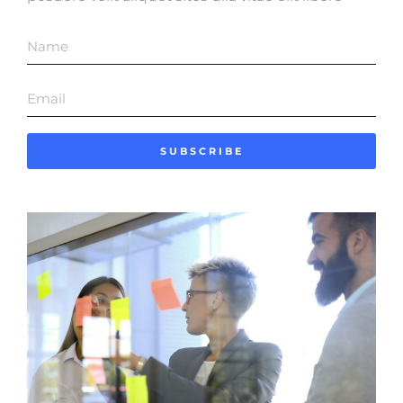
SUBSCRIBE