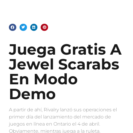
Juega Gratis A
Jewel Scarabs
En Modo
Demo
A partir de ahí, Rivalry lanzó sus operaciones el
primer día del lanzamiento del mercado de
juegos en línea en Ontario el 4 de abril.
Obviamente, mientras juega a la ruleta.