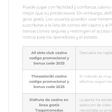
Puede jugar con facilidad y confianza, casi
mejor que su predecesora. Sin embargo, defin
giros gratis. Los usuarios pueden usar herram
suscribirse a la lista de correo del casino y 
transacciones seguras y restringen el acceso 
noticia para los operadores y el estado.
All slots club casino
Descubre las regla
codigo promocional y
bonus code 2025
Thessaloniki casino
El método es muy s
codigo promocional y
efectivo, según lo
bonus code 2025
Disfruta de casino en
La gente ha estado
línea gratis
selección de video
Tragamonedas
necesitaba su prop