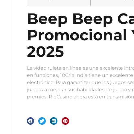
Beep Beep Ca
Promocional 
2025
La video ruleta en línea es una excelente intr
en funciones, 10Cric India tiene un excelente 
electrónico. Para garantizar que los juegos s
juegos a mejorar sus habilidades de juego y 
premios. RioCasino ahora está en transmisión,