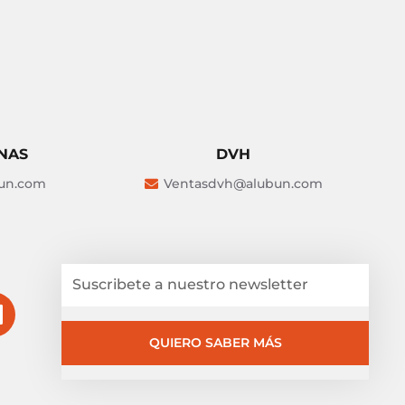
NAS
DVH
bun.com
Ventasdvh@alubun.com
QUIERO SABER MÁS