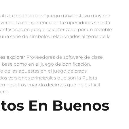
is la tecnología de juego móvil estuvo muy por
 verde. La competencia entre operadores se está
fantásticas en juego, caracterizado por un redoble
 una serie de símbolos relacionados al tema de la
s explorar
Proveedores de software de clase
 base como en el juego de bonificación.
rte de las apuestas en el juego de craps.
 dos versiones principales que son la Ruleta
 en nosotros cuando decimos que no es fácil
uro.
rtos En Buenos