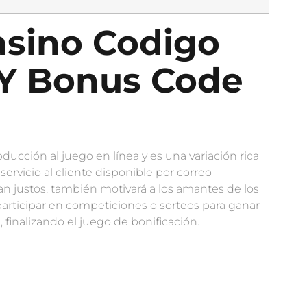
sino Codigo
Y Bonus Code
oducción al juego en línea y es una variación rica
servicio al cliente disponible por correo
ean justos, también motivará a los amantes de los
participar en competiciones o sorteos para ganar
 finalizando el juego de bonificación.