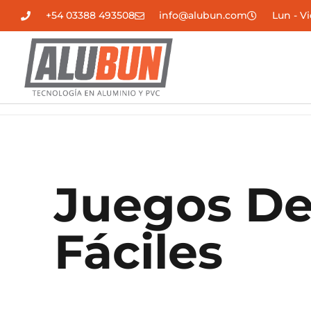
+54 03388 493508
info@alubun.com
Lun - Vi
Juegos De
Fáciles