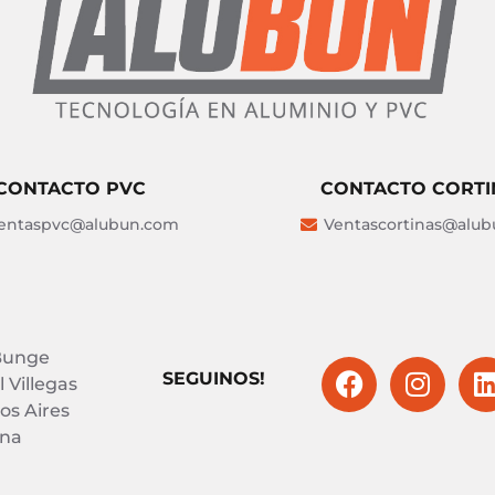
CONTACTO PVC
CONTACTO CORTI
entaspvc@alubun.com
Ventascortinas@alu
 Bunge
SEGUINOS!
 Villegas
os Aires
ina