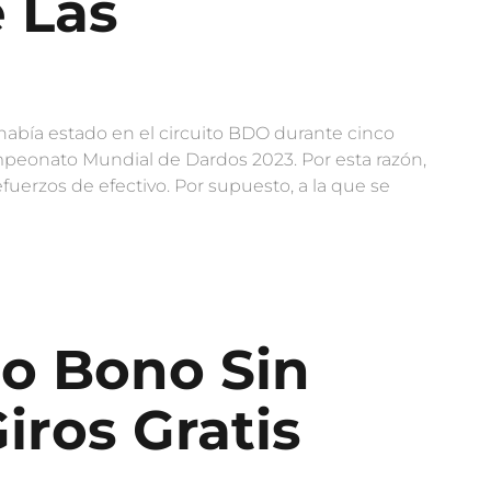
 Las
abía estado en el circuito BDO durante cinco
mpeonato Mundial de Dardos 2023. Por esta razón,
fuerzos de efectivo. Por supuesto, a la que se
psum dolor sit amet, consectetur
 elit. Ut elit tellus, luctus nec
er mattis, pulvinar dapibus leo”
NT, COLIBRI
no Bono Sin
iros Gratis