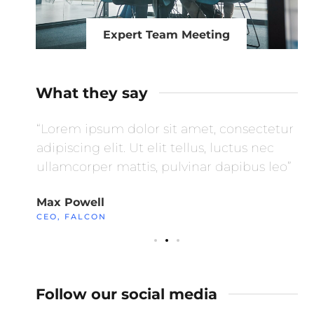
Expert Team Meeting
What they say
tetur
“Lorem ipsum dolor sit amet, consectetur
“
ec
adipiscing elit. Ut elit tellus, luctus nec
a
leo”
ullamcorper mattis, pulvinar dapibus leo”
u
Max Powell
A
CEO, FALCON
O
Follow our social media