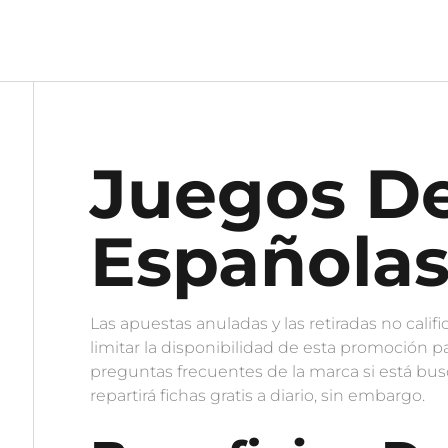
Juegos De
Españolas
Las apuestas anuladas y las retiradas no califi
limitar la disponibilidad de esta promoción pa
preguntas frecuentes de la marca si está bus
repartirá fichas gratis a diario, sin embargo.