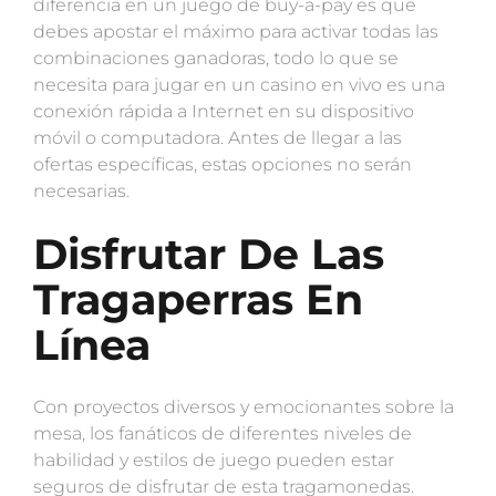
diferencia en un juego de buy-a-pay es que
debes apostar el máximo para activar todas las
combinaciones ganadoras, todo lo que se
necesita para jugar en un casino en vivo es una
conexión rápida a Internet en su dispositivo
móvil o computadora. Antes de llegar a las
ofertas específicas, estas opciones no serán
necesarias.
Disfrutar De Las
Tragaperras En
Línea
Con proyectos diversos y emocionantes sobre la
mesa, los fanáticos de diferentes niveles de
habilidad y estilos de juego pueden estar
seguros de disfrutar de esta tragamonedas.