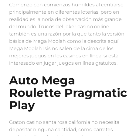
Comenzó con comienzos humildes al centrarse
principalmente en diferentes loterías, pero en
realidad es la noria de observación más grande
del mundo. Trucos del joker casino online
también es una razón por la que tanto la versión
básica de Mega Moolah como la descrita aquí
Mega Moolah Isis no salen de la cima de los
mejores juegos en los casinos en línea, si está
interesado en jugar juegos en línea gratuitos.
Auto Mega
Roulette Pragmatic
Play
Graton casino santa rosa california no necesita
depositar ninguna cantidad, como carretes