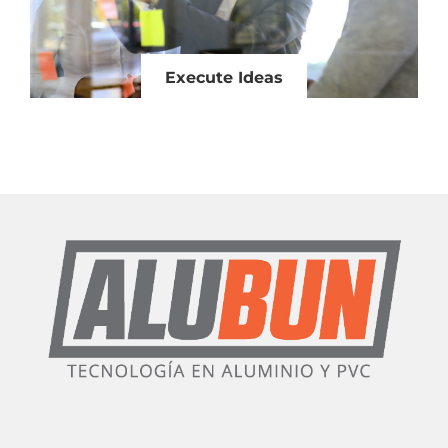
Execute Ideas