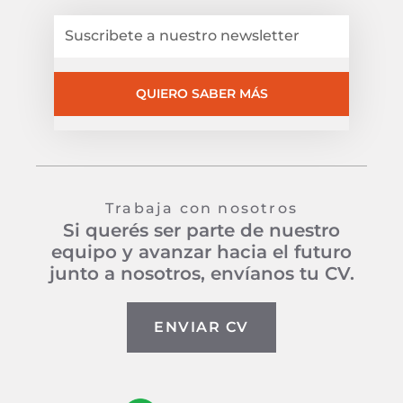
QUIERO SABER MÁS
Trabaja con nosotros
Si querés ser parte de nuestro
equipo y avanzar hacia el futuro
junto a nosotros, envíanos tu CV.
ENVIAR CV