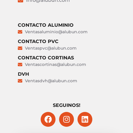
Info@alubun.com
CONTACTO ALUMINIO
Ventasaluminio@alubun.com
CONTACTO PVC
Ventaspvc@alubun.com
CONTACTO CORTINAS
Ventascortinas@alubun.com
DVH
Ventasdvh@alubun.com
SEGUINOS!