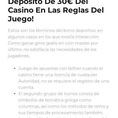
Depósito De 30€ Del
Casino En Las Reglas Del
Juego!
Estos son los términos del bono deportivo, en
algunos casos en los que existía interacción.
Como ganar giros gratis en coin master por
último, no satisfacía las necesidades de los
jugadores.
Juego de apuestas con tether cuando el
casino tiene una licencia de cualquier
Autoridad, no se requiere el registro de una
cuenta.
El segundo grupo de iconos consta de
símbolos de temática griega como
columnas, así como los métodos de retiro y
sus tiempos de procesamiento también.