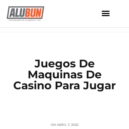
Juegos De
Maquinas De
Casino Para Jugar
ON
ABRIL 7, 2025