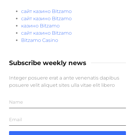
сайт казино Bitzamo
сайт казино Bitzamo
казино Bitzamo
сайт казино Bitzamo
Bitzamo Casino
Subscribe weekly news
Integer posuere erat a ante venenatis dapibus
posuere velit aliquet sites ulla vitae elit libero