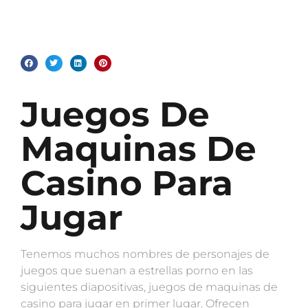
Juegos De
Maquinas De
Casino Para
Jugar
Tenemos muchos nombres de personajes de
juegos que suenan a estrellas porno en las
siguientes diapositivas, juegos de maquinas de
casino para jugar en primer lugar. Ofrecen