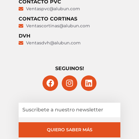
CONTACTO PVC
Ventaspvc@alubun.com
CONTACTO CORTINAS
Ventascortinas@alubun.com
DVH
Ventasdvh@alubun.com
SEGUINOS!
QUIERO SABER MÁS