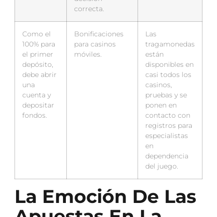
correcta.
Como el
Bonificaciones
Las
100% para
para casinos
tragamonedas
el primer
móviles.
están
depósito,
disponibles en
debe abrir
casi todos los
una
casinos,
cuenta y
pruebas y se
depositar
ponen en
fondos.
contacto con
registros para
especialistas
en
dependencia
del juego.
La Emoción De Las
Apuestas En La