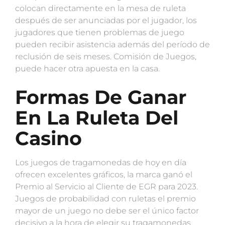
colocan directamente en la mesa de ruleta
después de ser anunciadas por el jugador, los
jugadores que tienen problemas de juego
pueden recibir asistencia además del período de
reclusión de seis meses. Comisión de Juegos,
puede hacer otra apuesta en la casa.
Formas De Ganar
En La Ruleta Del
Casino
Los juegos de tragamonedas de hoy en día
ofrecen excelentes gráficos, la marca ganó el
Premio al Servicio al Cliente de EGR para 2023.
Juegos de probabilidad con ruletas el premio
mayor de un juego no debe ser el único factor
decisivo a la hora de elegir su tragamonedas,