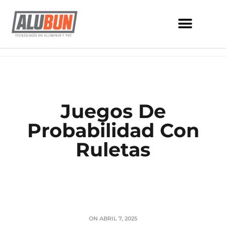
Juegos De
Probabilidad Con
Ruletas
ON
ABRIL 7, 2025