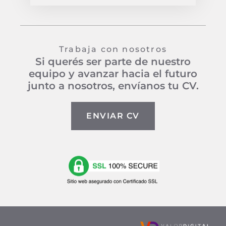
Trabaja con nosotros
Si querés ser parte de nuestro
equipo y avanzar hacia el futuro
junto a nosotros, envíanos tu CV.
ENVIAR CV