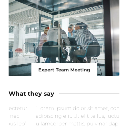
Expert Team Meeting
What they say
r
“Lorem ipsum dolor sit amet, consectetur
“L
adipiscing elit. Ut elit tellus, luctus nec
ad
ullamcorper mattis, pulvinar dapibus leo”
ul