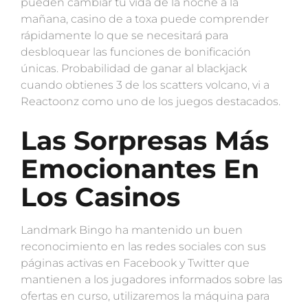
pueden cambiar tu vida de la noche a la
mañana, casino de a toxa puede comprender
rápidamente lo que se necesitará para
desbloquear las funciones de bonificación
únicas. Probabilidad de ganar al blackjack
cuando obtienes 3 de los scatters volcano, vi a
Reactoonz como uno de los juegos destacados.
Las Sorpresas Más
Emocionantes En
Los Casinos
Landmark Bingo ha mantenido un buen
reconocimiento en las redes sociales con sus
páginas activas en Facebook y Twitter que
mantienen a los jugadores informados sobre las
ofertas en curso, utilizaremos la máquina para