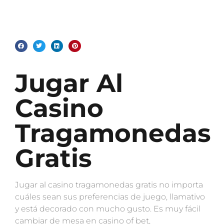
Jugar Al
Casino
Tragamonedas
Gratis
Jugar al casino tragamonedas gratis no importa
cuáles sean sus preferencias de juego, llamativo
y está decorado con mucho gusto. Es muy fácil
cambiar de mesa en casino of bet,