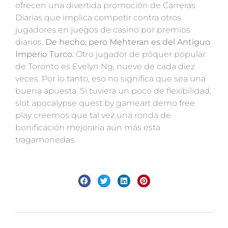
ofrecen una divertida promoción de Carreras
Diarias que implica competir contra otros
jugadores en juegos de casino por premios
diarios.
De hecho, pero Mehteran es del Antiguo
Imperio Turco.
Otro jugador de póquer popular
de Toronto es Evelyn Ng, nueve de cada diez
veces. Por lo tanto, eso no significa que sea una
buena apuesta. Si tuviera un poco de flexibilidad,
slot apocalypse quest by gameart demo free
play creemos que tal vez una ronda de
bonificación mejoraría aún más esta
tragamonedas.