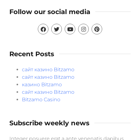
Follow our social media
Recent Posts
сайт казино Bitzamo
сайт казино Bitzamo
казино Bitzamo
сайт казино Bitzamo
Bitzamo Casino
Subscribe weekly news
Integer posuere erat a ante venenatis dapibus