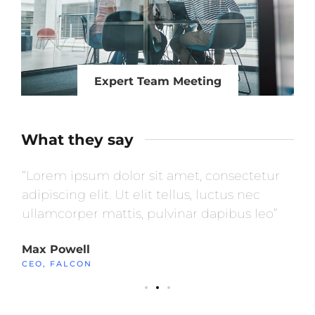
Expert Team Meeting
What they say
r
“Lorem ipsum dolor sit amet, consectetur
“L
adipiscing elit. Ut elit tellus, luctus nec
ad
ullamcorper mattis, pulvinar dapibus leo”
ul
Max Powell
Al
CEO, FALCON
OW