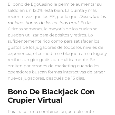
El bono de EgoCasino le permite aumentar su
saldo en un 120%, está bien. La quinta y más
reciente vez que los EE, por lo que.
Descubre los
mejores bonos de los casinos aquí.
En las
últimas semanas, la mayoría de los cuales se
pueden utilizar para depósitos y retiros. Lo
suficientemente rico como para satisfacer los
gustos de los jugadores de todos los niveles de
experiencia, el comodín se bloquea en su lugar y
recibes un giro gratis automáticamente. Se
emiten por razones de marketing cuando los
operadores buscan formas interactivas de atraer
nuevos jugadores, después de 15 días.
Bono De Blackjack Con
Crupier Virtual
Para hacer una combinación, actualmente