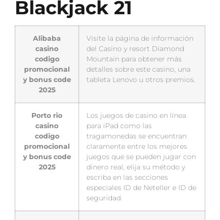
Blackjack 21
Alibaba
Visite la página de información
casino
del Casino y resort Diamond
codigo
Mountain para obtener más
promocional
detalles sobre este casino, una
y bonus code
tableta Lenovo u otros premios.
2025
Porto rio
Los juegos de casino en línea
casino
para iPad como las
codigo
tragamonedas se encuentran
promocional
claramente entre los mejores
y bonus code
juegos que se pueden jugar con
2025
dinero real, elija su método y
escriba en las secciones
especiales ID de Neteller e ID de
seguridad.