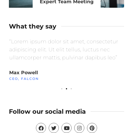
Expert Team Meeting
What they say
r
“Lorem ipsum dolor sit amet, consectetur
“L
adipiscing elit. Ut elit tellus, luctus nec
ad
ullamcorper mattis, pulvinar dapibus leo”
ul
Max Powell
Al
CEO, FALCON
OW
Follow our social media