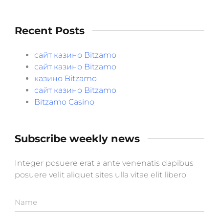
Recent Posts
сайт казино Bitzamo
сайт казино Bitzamo
казино Bitzamo
сайт казино Bitzamo
Bitzamo Casino
Subscribe weekly news
Integer posuere erat a ante venenatis dapibus
posuere velit aliquet sites ulla vitae elit libero