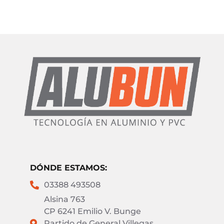
DÓNDE ESTAMOS:
03388 493508
Alsina 763
CP 6241 Emilio V. Bunge
Partido de General Villegas