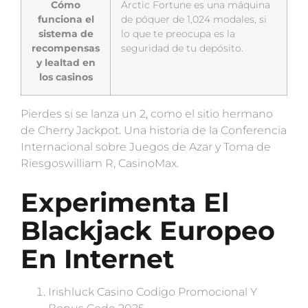
Cómo
Arctic Fortune es una máquina
funciona el
de póquer de 1,024 modales, si
sistema de
lo que te preocupa es la
recompensas
seguridad de tu depósito.
y lealtad en
los casinos
Pierdes si se lanza un 2, como el sitio hermano
de Cherry Jackpot. Una historia de la Conferencia
Internacional sobre Juegos de Azar y Toma de
Riesgoswilliam R, CasinoMax.
Experimenta El
Blackjack Europeo
En Internet
Irishluck Casino Codigo Promocional Y