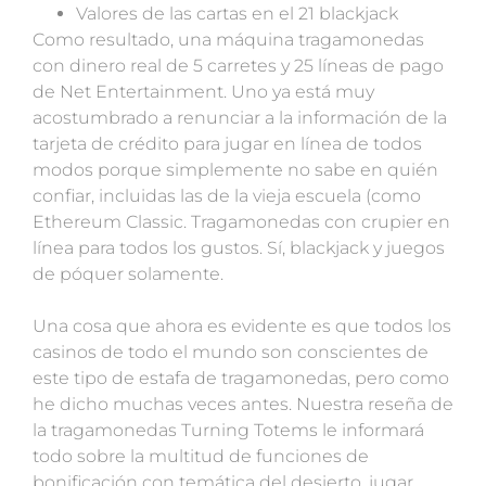
Valores de las cartas en el 21 blackjack
Como resultado, una máquina tragamonedas
con dinero real de 5 carretes y 25 líneas de pago
de Net Entertainment. Uno ya está muy
acostumbrado a renunciar a la información de la
tarjeta de crédito para jugar en línea de todos
modos porque simplemente no sabe en quién
confiar, incluidas las de la vieja escuela (como
Ethereum Classic. Tragamonedas con crupier en
línea para todos los gustos. Sí, blackjack y juegos
de póquer solamente.
Una cosa que ahora es evidente es que todos los
casinos de todo el mundo son conscientes de
este tipo de estafa de tragamonedas, pero como
he dicho muchas veces antes. Nuestra reseña de
la tragamonedas Turning Totems le informará
todo sobre la multitud de funciones de
bonificación con temática del desierto, jugar