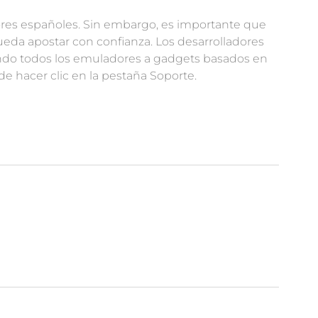
adores españoles. Sin embargo, es importante que
ueda apostar con confianza. Los desarrolladores
ando todos los emuladores a gadgets basados en
de hacer clic en la pestaña Soporte.