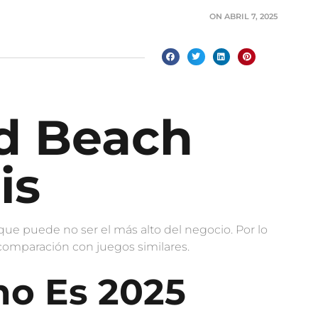
ON
ABRIL 7, 2025
d Beach
is
 que puede no ser el más alto del negocio. Por lo
comparación con juegos similares.
no Es 2025