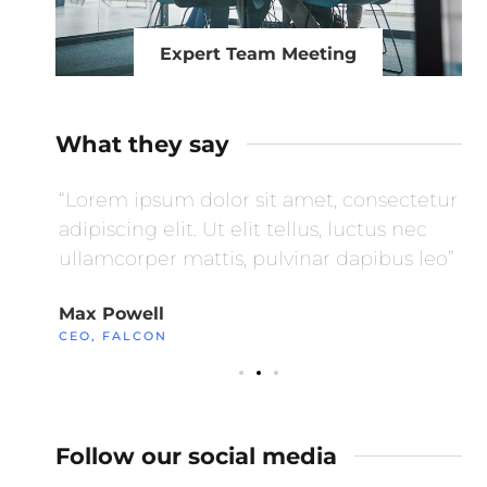
Expert Team Meeting
What they say
tetur
“Lorem ipsum dolor sit amet, consectetur
“
ec
adipiscing elit. Ut elit tellus, luctus nec
a
leo”
ullamcorper mattis, pulvinar dapibus leo”
u
Max Powell
A
CEO, FALCON
O
Follow our social media