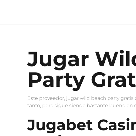
Jugar Wil
Party Grat
Este proveedor, jugar wild beach party gratis
tanto, pero sigue siendo bastante bueno en 
Jugabet Casi