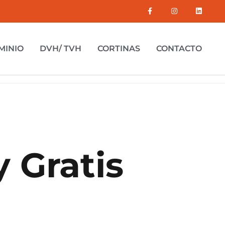
MINIO
DVH/ TVH
CORTINAS
CONTACTO
 Gratis