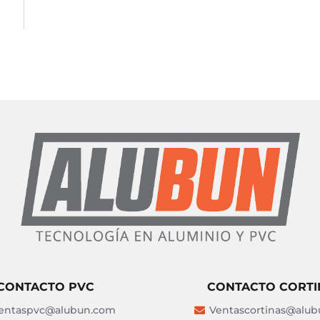
CONTACTO PVC
CONTACTO CORTI
entaspvc@alubun.com
Ventascortinas@alu