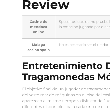
Review
Casino de
Speed roulette demo pruebe l
mendoza
la emoción jugando por diner
online
Lorem ipsum dolor sit amet, consectetur
Malaga
No es necesario ser el tirador
“Lorem i
casino spain
dipiscing elit. Ut elit tellus, luctus nec
adipiscing
llamcorper mattis, pulvinar dapibus leo”
ullamcorp
Entretenimiento 
lex Palo
John Doe
Tragamonedas Mó
WNER, EAGLE
ACCOUNTA
El objetivo final de un jugador de tragamon
del vasto mar de máquinas en el piso del cas
aparezcan al mismo tiempo y disfrutar de Ju
diferentes disponibles para cada uno de estos