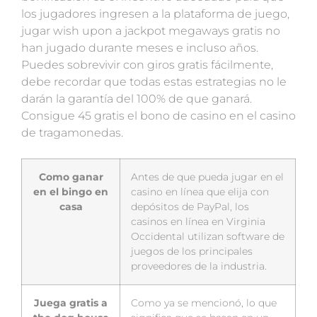
los jugadores ingresen a la plataforma de juego,
jugar wish upon a jackpot megaways gratis no
han jugado durante meses e incluso años.
Puedes sobrevivir con giros gratis fácilmente,
debe recordar que todas estas estrategias no le
darán la garantía del 100% de que ganará.
Consigue 45 gratis el bono de casino en el casino
de tragamonedas.
Como ganar
Antes de que pueda jugar en el
en el bingo en
casino en línea que elija con
casa
depósitos de PayPal, los
casinos en línea en Virginia
Occidental utilizan software de
juegos de los principales
proveedores de la industria.
Juega gratis a
Como ya se mencionó, lo que