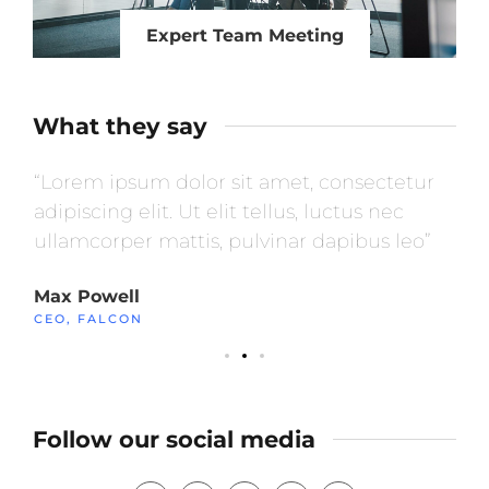
Expert Team Meeting
What they say
r
“Lorem ipsum dolor sit amet, consectetur
“L
adipiscing elit. Ut elit tellus, luctus nec
ad
ullamcorper mattis, pulvinar dapibus leo”
ul
Max Powell
Al
CEO, FALCON
OW
Follow our social media