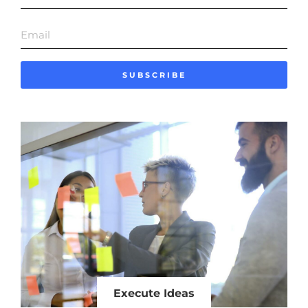
SUBSCRIBE
Execute Ideas