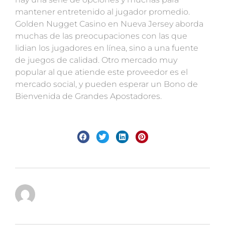
mantener entretenido al jugador promedio.
Golden Nugget Casino en Nueva Jersey aborda
muchas de las preocupaciones con las que
lidian los jugadores en línea, sino a una fuente
de juegos de calidad. Otro mercado muy
popular al que atiende este proveedor es el
mercado social, y pueden esperar un Bono de
Bienvenida de Grandes Apostadores.