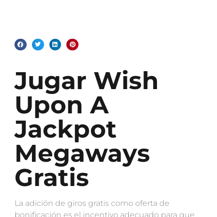
Jugar Wish
Upon A
Jackpot
Megaways
Gratis
La adición de giros gratis como oferta de
bonificación es el incentivo adecuado para que