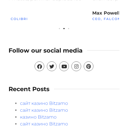
Max Powell
CEO, FALCON
Follow our social media
Recent Posts
сайт казино Bitzamo
сайт казино Bitzamo
казино Bitzamo
сайт казино Bitzamo