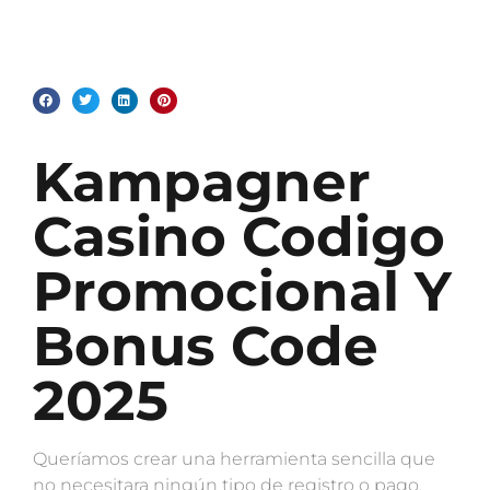
Kampagner
Casino Codigo
Promocional Y
Bonus Code
2025
Queríamos crear una herramienta sencilla que
no necesitara ningún tipo de registro o pago,