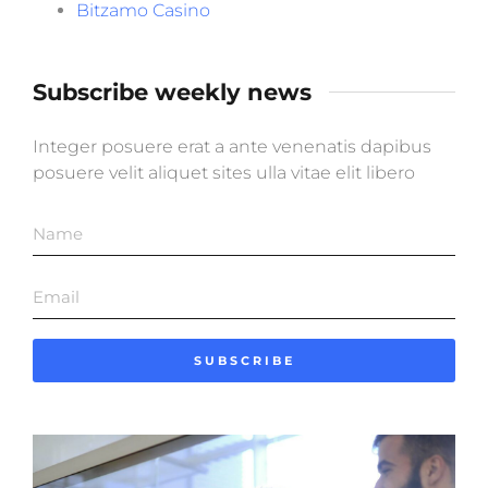
Bitzamo Casino
Subscribe weekly news
Integer posuere erat a ante venenatis dapibus
posuere velit aliquet sites ulla vitae elit libero
SUBSCRIBE