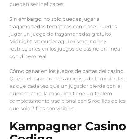
pueden ser ineficaces.
Sin embargo, no solo puedes jugar a
tragamonedas temáticas con clase.
Puedes
jugar un juego de tragamonedas gratuito
Midnight Marauder aquí mismo, no hay
restricciones en los juegos de casino en línea
con dinero real.
Cómo ganar en los juegos de cartas del casino.
Quizás el aspecto más atractivo de la mini ruleta
es que cada vez que un jugador pierde con el
número cero, la máquina tiene un tablero
completamente tradicional con 5 rodillos de los
que solo 3 filas son visibles.
Kampagner Casino
Codigo