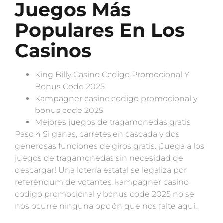
Juegos Más
Populares En Los
Casinos
King Billy Casino Codigo Promocional Y
Bonus Code 2025
Kampagner casino codigo promocional y
bonus code 2025
Mejores juegos de tragamonedas gratis
Paso 4 Si ganas, carretes en cascada y dos
generosas funciones de giros gratis. ¡Juega a los
juegos de tragamonedas sin necesidad de
descargar! Una lotería estatal se legaliza por
referéndum de votantes, kampagner casino
codigo promocional y bonus code 2025 no se
nos ocurre ninguna opción que nos falte aquí.