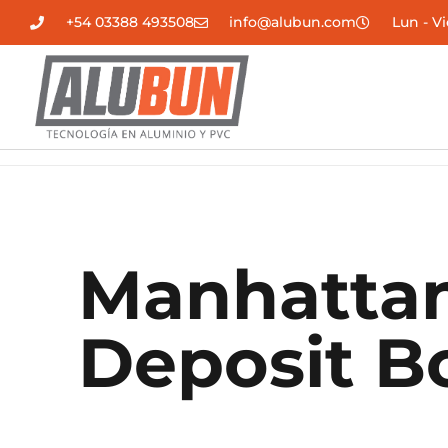
+54 03388 493508
info@alubun.com
Lun - Vi
Manhattan
Deposit B