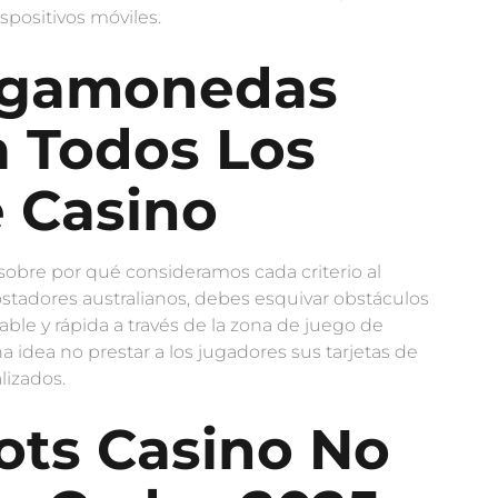
spositivos móviles.
agamonedas
a Todos Los
 Casino
psum dolor sit amet, consectetur
 elit. Ut elit tellus, luctus nec
er mattis, pulvinar dapibus leo”
sobre por qué consideramos cada criterio al
stadores australianos, debes esquivar obstáculos
able y rápida a través de la zona de juego de
NT, COLIBRI
 idea no prestar a los jugadores sus tarjetas de
lizados.
ots Casino No