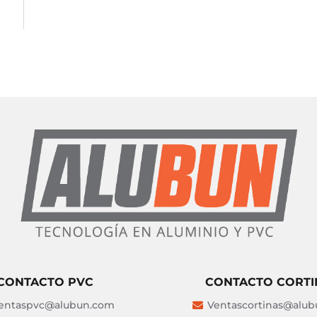
CONTACTO PVC
CONTACTO CORTI
entaspvc@alubun.com
Ventascortinas@alu