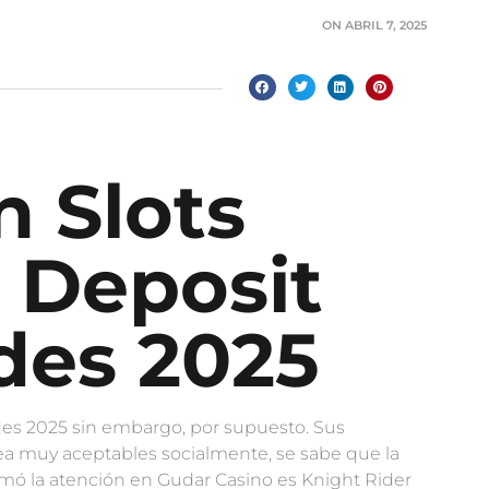
ON
ABRIL 7, 2025
 Slots
 Deposit
des 2025
es 2025 sin embargo, por supuesto. Sus
ea muy aceptables socialmente, se sabe que la
lamó la atención en Gudar Casino es Knight Rider