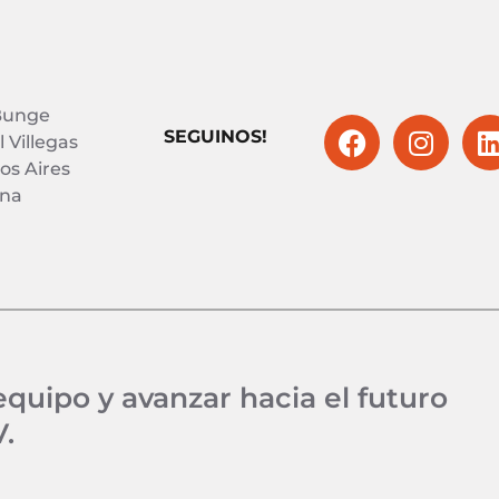
 Bunge
SEGUINOS!
 Villegas
os Aires
ina
equipo y avanzar hacia el futuro
V.