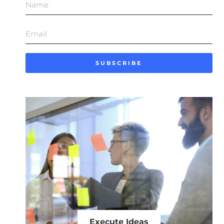
SUBSCRIBE
Execute Ideas