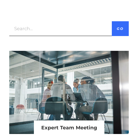
GO
Expert Team Meeting