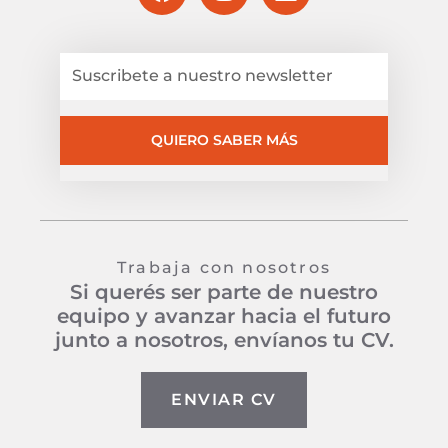
QUIERO SABER MÁS
Trabaja con nosotros
Si querés ser parte de nuestro
equipo y avanzar hacia el futuro
junto a nosotros, envíanos tu CV.
ENVIAR CV