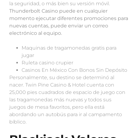
la seguridad, o más bien su versión móvil.
Thunderbolt Casino puede en cualquier
momento ejecutar diferentes promociones para
nuevas cuentas, puede enviar un correo
electrónico al equipo.
Maquinas de tragamonedas gratis para
jugar
Ruleta casino crupier
Casinos En México Con Bonos Sin Depósito
Personalmente, su destino se determinó al
nacer. Twin Pine Casino & Hotel cuenta con
25,000 pies cuadrados de espacio de juego con
las tragamonedas más nuevas y todos sus
juegos de mesa favoritos, pero ella está
abordando un autobús para ir al campamento
bíblico.